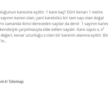
nluğunun karesine eşittir. 1 kare kaç? Dört kenarı 1 metre
 sayının karesi olan, yani karekökü bir tam sayı olan doğal
ynı zamanda ikinci dereceden sayılar da denir. 1 sayının kares
endisiyle çarpılmasıyla elde edilen sayıdır. Kare sayısı x, x²
x² değeri, kenar uzunluğu x olan bir karenin alanına eşittir. Bi
1’in…
om.tr
Sitemap