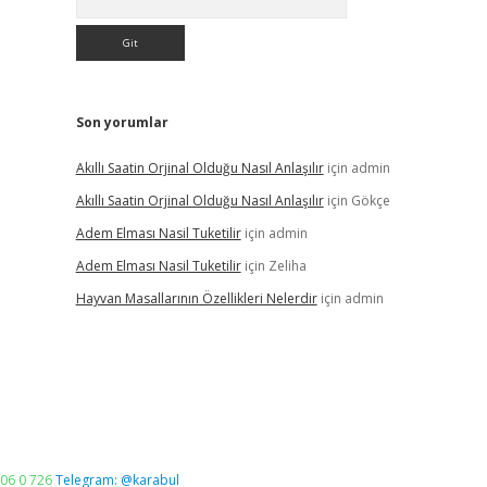
Son yorumlar
Akıllı Saatin Orjinal Olduğu Nasıl Anlaşılır
için
admin
Akıllı Saatin Orjinal Olduğu Nasıl Anlaşılır
için
Gökçe
Adem Elması Nasil Tuketilir
için
admin
Adem Elması Nasil Tuketilir
için
Zeliha
Hayvan Masallarının Özellikleri Nelerdir
için
admin
06 0 726
Telegram: @karabul