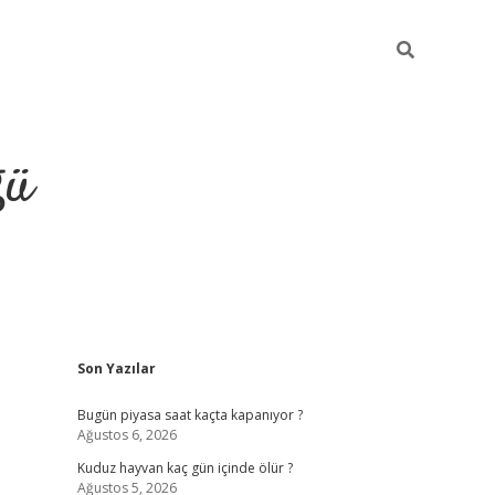
ğü
Sidebar
Son Yazılar
hiltonbet twitter
Bugün piyasa saat kaçta kapanıyor ?
Ağustos 6, 2026
Kuduz hayvan kaç gün içinde ölür ?
Ağustos 5, 2026