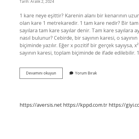
Tarih: Aralık 2, 2024
1 kare neye eşittir? Karenin alanı bir kenarının uzu
olan kare 1 metrekaredir. 1 tam kare nedir? Bir tam
sayılara tam kare sayılar denir. Tam kare sayılara a
nasıl bulunur? Cebirde, bir sayının karesi, o sayının k
biçiminde yazılır. Eğer x pozitif bir gerçek sayıysa, 
sayının karesi, toplam biçiminde de ifade edilebilir. 
1
Devamını okuyun
Yorum Bırak
Kare
Nedir
https://aversis.net
https://kppd.com.tr
https://giyi.c