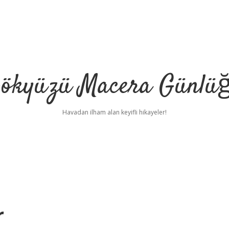
ökyüzü Macera Günlü
Havadan ilham alan keyifli hikayeler!
r