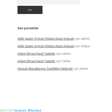
Son yorumlar
Akıllı Saatin Orjinal Olduğu Nasıl Anlaşılır
için
admin
Akıllı Saatin Orjinal Olduğu Nasıl Anlaşılır
için
Gökçe
Adem Elması Nasil Tuketilir
için
admin
Adem Elması Nasil Tuketilir
için
Zeliha
Hayvan Masallarının Özellikleri Nelerdir
için
admin
06 0 726
Telegram: @karabul