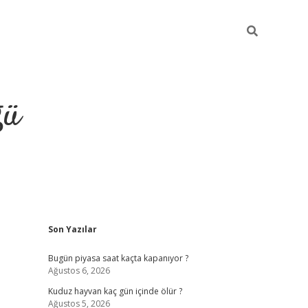
ğü
Sidebar
Son Yazılar
hiltonbet twitter
Bugün piyasa saat kaçta kapanıyor ?
Ağustos 6, 2026
Kuduz hayvan kaç gün içinde ölür ?
Ağustos 5, 2026