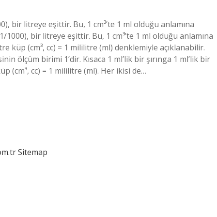
0), bir litreye eşittir. Bu, 1 cm³’te 1 ml olduğu anlamına
1000), bir litreye eşittir. Bu, 1 cm³’te 1 ml olduğu anlamına
 küp (cm³, cc) = 1 mililitre (ml) denklemiyle açıklanabilir.
inin ölçüm birimi 1’dir. Kısaca 1 ml’lik bir şırınga 1 ml’lik bir
 (cm³, cc) = 1 mililitre (ml). Her ikisi de…
om.tr
Sitemap