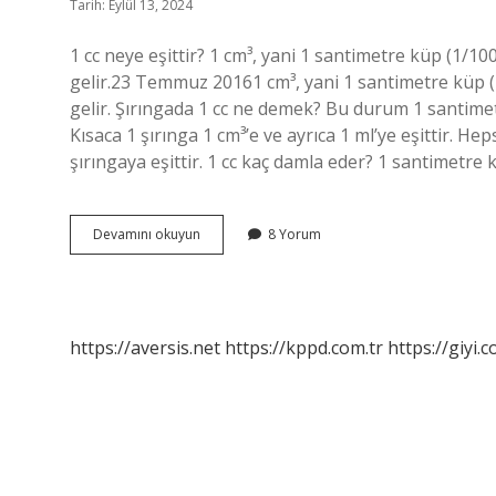
Tarih: Eylül 13, 2024
1 cc neye eşittir? 1 cm³, yani 1 santimetre küp (1/100
gelir.23 Temmuz 20161 cm³, yani 1 santimetre küp (1/
gelir. Şırıngada 1 cc ne demek? Bu durum 1 santimetre
Kısaca 1 şırınga 1 cm³’e ve ayrıca 1 ml’ye eşittir. Heps
şırıngaya eşittir. 1 cc kaç damla eder? 1 santimetre küp
1
Devamını okuyun
8 Yorum
Cc
Ne
Kadar
Oluyor
https://aversis.net
https://kppd.com.tr
https://giyi.c