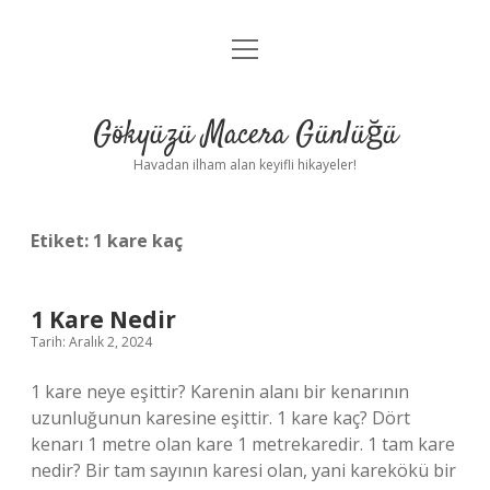
menüyü
Anasayfa
aç
Gizlilik Politikası
Gökyüzü Macera Günlüğü
Yasal Uyarı
Havadan ilham alan keyifli hikayeler!
Hakkımızda
Etiket:
1 kare kaç
1 Kare Nedir
Tarih: Aralık 2, 2024
1 kare neye eşittir? Karenin alanı bir kenarının
uzunluğunun karesine eşittir. 1 kare kaç? Dört
kenarı 1 metre olan kare 1 metrekaredir. 1 tam kare
nedir? Bir tam sayının karesi olan, yani karekökü bir