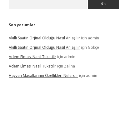
Arama
Son yorumlar
Akıllı Saatin Orjinal Olduğu Nasıl Anlaşılır
için
admin
Akıllı Saatin Orjinal Olduğu Nasıl Anlaşılır
için
Gökçe
Adem Elması Nasil Tuketilir
için
admin
Adem Elması Nasil Tuketilir
için
Zeliha
Hayvan Masallarının Özellikleri Nelerdir
için
admin
et twitter