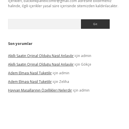
içerikleri,
backlinkpanelicomtr@gmail.com
adresine bildirmeniz
halinde, ilgili içerikler yasal süre içerisinde sitemizden kaldırılacaktır.
Arama
Son yorumlar
Akıllı Saatin Orjinal Olduğu Nasıl Anlaşılır
için
admin
Akıllı Saatin Orjinal Olduğu Nasıl Anlaşılır
için
Gökçe
Adem Elması Nasil Tuketilir
için
admin
Adem Elması Nasil Tuketilir
için
Zeliha
Hayvan Masallarının Özellikleri Nelerdir
için
admin