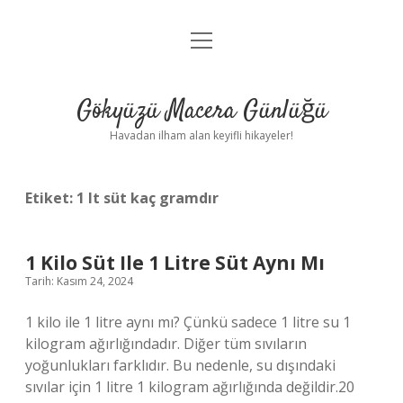
menüyü
Anasayfa
aç
Gizlilik Politikası
Gökyüzü Macera Günlüğü
Yasal Uyarı
Havadan ilham alan keyifli hikayeler!
Hakkımızda
Etiket:
1 lt süt kaç gramdır
1 Kilo Süt Ile 1 Litre Süt Aynı Mı
Tarih: Kasım 24, 2024
1 kilo ile 1 litre aynı mı? Çünkü sadece 1 litre su 1
kilogram ağırlığındadır. Diğer tüm sıvıların
yoğunlukları farklıdır. Bu nedenle, su dışındaki
sıvılar için 1 litre 1 kilogram ağırlığında değildir.20