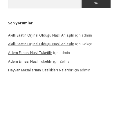
Arama
Son yorumlar
Akıllı Saatin Orjinal Olduğu Nasıl Anlaşılır
için
admin
Akıllı Saatin Orjinal Olduğu Nasıl Anlaşılır
için
Gökçe
Adem Elması Nasil Tuketilir
için
admin
Adem Elması Nasil Tuketilir
için
Zeliha
Hayvan Masallarının Özellikleri Nelerdir
için
admin
t twitter