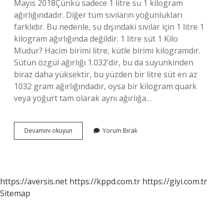
Mayıs 2018Çünkü sadece 1 litre su 1 kilogram
ağırlığındadır. Diğer tüm sıvıların yoğunlukları
farklıdır. Bu nedenle, su dışındaki sıvılar için 1 litre 1
kilogram ağırlığında değildir. 1 litre süt 1 Kilo
Mudur? Hacim birimi litre, kütle birimi kilogramdır.
Sütün özgül ağırlığı 1.032’dir, bu da suyunkinden
biraz daha yüksektir, bu yüzden bir litre süt en az
1032 gram ağırlığındadır, oysa bir kilogram quark
veya yoğurt tam olarak aynı ağırlığa…
1
Devamını okuyun
Yorum Bırak
Kilo
Süt
Ile
1
Litre
https://aversis.net
https://kppd.com.tr
https://giyi.com.tr
Süt
Sitemap
Aynı
Mı