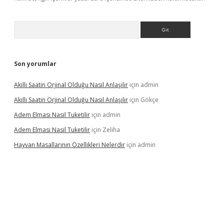
Arama
Son yorumlar
Akıllı Saatin Orjinal Olduğu Nasıl Anlaşılır
için
admin
Akıllı Saatin Orjinal Olduğu Nasıl Anlaşılır
için
Gökçe
Adem Elması Nasil Tuketilir
için
admin
Adem Elması Nasil Tuketilir
için
Zeliha
Hayvan Masallarının Özellikleri Nelerdir
için
admin
t twitter