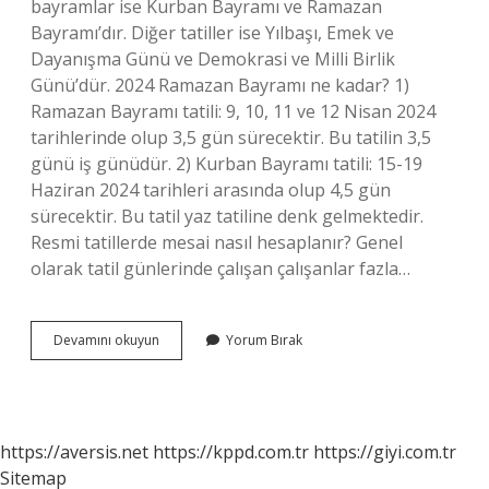
bayramlar ise Kurban Bayramı ve Ramazan
Bayramı’dır. Diğer tatiller ise Yılbaşı, Emek ve
Dayanışma Günü ve Demokrasi ve Milli Birlik
Günü’dür. 2024 Ramazan Bayramı ne kadar? 1)
Ramazan Bayramı tatili: 9, 10, 11 ve 12 Nisan 2024
tarihlerinde olup 3,5 gün sürecektir. Bu tatilin 3,5
günü iş günüdür. 2) Kurban Bayramı tatili: 15-19
Haziran 2024 tarihleri ​​arasında olup 4,5 gün
sürecektir. Bu tatil yaz tatiline denk gelmektedir.
Resmi tatillerde mesai nasıl hesaplanır? Genel
olarak tatil günlerinde çalışan çalışanlar fazla…
2024
Devamını okuyun
Yorum Bırak
Yılı
Resmi
Tatiller
Hangi
Günler
https://aversis.net
https://kppd.com.tr
https://giyi.com.tr
Sitemap