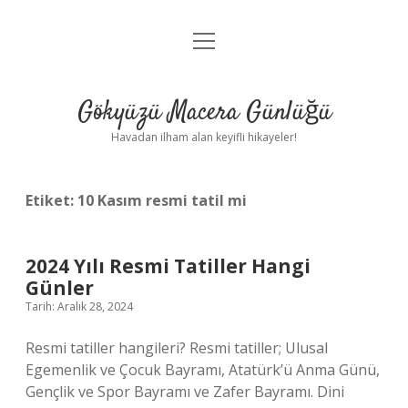
menüyü
Anasayfa
aç
Gizlilik Politikası
Gökyüzü Macera Günlüğü
Yasal Uyarı
Havadan ilham alan keyifli hikayeler!
Hakkımızda
Etiket:
10 Kasım resmi tatil mi
2024 Yılı Resmi Tatiller Hangi
Günler
Tarih: Aralık 28, 2024
Resmi tatiller hangileri? Resmi tatiller; Ulusal
Egemenlik ve Çocuk Bayramı, Atatürk’ü Anma Günü,
Gençlik ve Spor Bayramı ve Zafer Bayramı. Dini