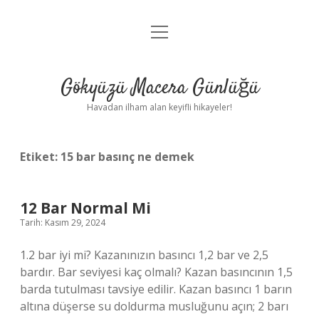
menüyü
Anasayfa
aç
Gizlilik Politikası
Gökyüzü Macera Günlüğü
Yasal Uyarı
Havadan ilham alan keyifli hikayeler!
Hakkımızda
Etiket:
15 bar basınç ne demek
12 Bar Normal Mi
Tarih: Kasım 29, 2024
1.2 bar iyi mi? Kazanınızın basıncı 1,2 bar ve 2,5
bardır. Bar seviyesi kaç olmalı? Kazan basıncının 1,5
barda tutulması tavsiye edilir. Kazan basıncı 1 barın
altına düşerse su doldurma musluğunu açın; 2 barı