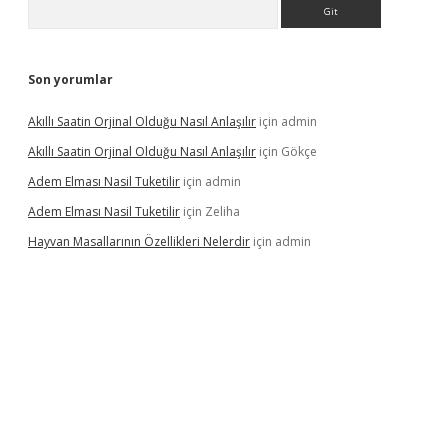
Arama
Son yorumlar
Akıllı Saatin Orjinal Olduğu Nasıl Anlaşılır
için
admin
Akıllı Saatin Orjinal Olduğu Nasıl Anlaşılır
için
Gökçe
Adem Elması Nasil Tuketilir
için
admin
Adem Elması Nasil Tuketilir
için
Zeliha
Hayvan Masallarının Özellikleri Nelerdir
için
admin
t twitter