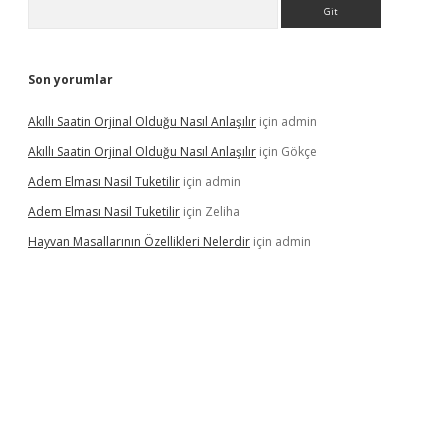
Arama
Son yorumlar
Akıllı Saatin Orjinal Olduğu Nasıl Anlaşılır
için
admin
Akıllı Saatin Orjinal Olduğu Nasıl Anlaşılır
için
Gökçe
Adem Elması Nasil Tuketilir
için
admin
Adem Elması Nasil Tuketilir
için
Zeliha
Hayvan Masallarının Özellikleri Nelerdir
için
admin
bet twitter