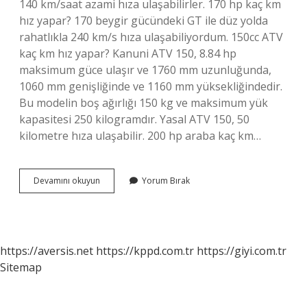
140 km/saat azami hıza ulaşabilirler. 170 hp kaç km
hız yapar? 170 beygir gücündeki GT ile düz yolda
rahatlıkla 240 km/s hıza ulaşabiliyordum. 150cc ATV
kaç km hız yapar? Kanuni ATV 150, 8.84 hp
maksimum güce ulaşır ve 1760 mm uzunluğunda,
1060 mm genişliğinde ve 1160 mm yüksekliğindedir.
Bu modelin boş ağırlığı 150 kg ve maksimum yük
kapasitesi 250 kilogramdır. Yasal ATV 150, 50
kilometre hıza ulaşabilir. 200 hp araba kaç km…
150
Devamını okuyun
Yorum Bırak
Hp
Motor
Kaç
Km
Hız
https://aversis.net
https://kppd.com.tr
https://giyi.com.tr
Yapar
Sitemap