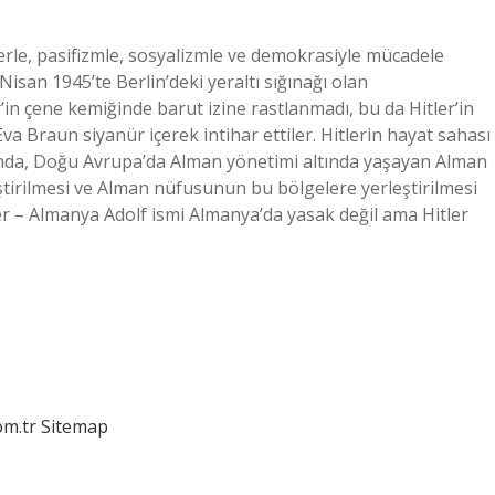
irlerle, pasifizmle, sosyalizmle ve demokrasiyle mücadele
Nisan 1945’te Berlin’deki yeraltı sığınağı olan
r’in çene kemiğinde barut izine rastlanmadı, bu da Hitler’in
va Braun siyanür içerek intihar ettiler. Hitlerin hayat sahası
şında, Doğu Avrupa’da Alman yönetimi altında yaşayan Alman
leştirilmesi ve Alman nüfusunun bu bölgelere yerleştirilmesi
tler – Almanya Adolf ismi Almanya’da yasak değil ama Hitler
om.tr
Sitemap