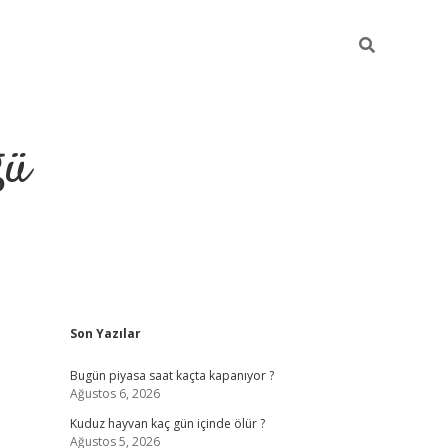
ğü
Sidebar
Son Yazılar
hiltonbet twitte
Bugün piyasa saat kaçta kapanıyor ?
Ağustos 6, 2026
Kuduz hayvan kaç gün içinde ölür ?
Ağustos 5, 2026