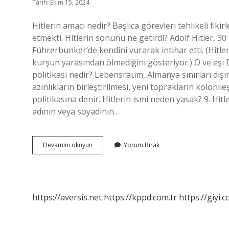
Tarih: Ekim 15, 2024
Hitlerin amacı nedir? Başlıca görevleri tehlikeli fik
etmekti. Hitlerin sonunu ne getirdi? Adolf Hitler, 30 
Führerbunker’de kendini vurarak intihar etti. (Hitle
kurşun yarasından ölmediğini gösteriyor.) O ve eşi E
politikası nedir? Lebensraum, Almanya sınırları dı
azınlıkların birleştirilmesi, yeni toprakların koloni
politikasına denir. Hitlerin ismi neden yasak? 9. Hi
adının veya soyadının…
Hitlerin
Devamını okuyun
Yorum Bırak
Planı
Nedir
https://aversis.net
https://kppd.com.tr
https://giyi.c