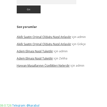
Son yorumlar
Akıllı Saatin Orjinal Olduğu Nasıl Anlaşılır
için
admin
Akıllı Saatin Orjinal Olduğu Nasıl Anlaşılır
için
Gökçe
Adem Elması Nasil Tuketilir
için
admin
Adem Elması Nasil Tuketilir
için
Zeliha
Hayvan Masallarının Özellikleri Nelerdir
için
admin
06 0 726
Telegram: @karabul