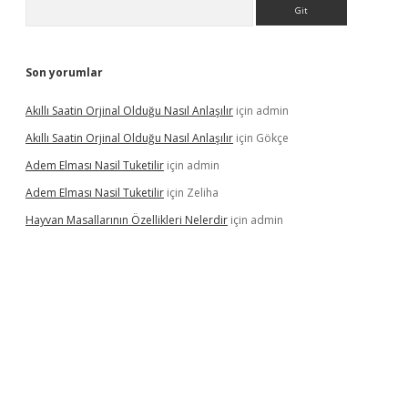
Arama
Son yorumlar
Akıllı Saatin Orjinal Olduğu Nasıl Anlaşılır
için
admin
Akıllı Saatin Orjinal Olduğu Nasıl Anlaşılır
için
Gökçe
Adem Elması Nasil Tuketilir
için
admin
Adem Elması Nasil Tuketilir
için
Zeliha
Hayvan Masallarının Özellikleri Nelerdir
için
admin
t twitter