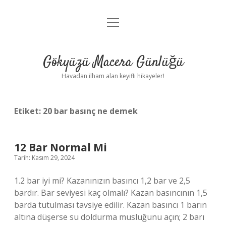
menüyü
Anasayfa
aç
Gizlilik Politikası
Gökyüzü Macera Günlüğü
Yasal Uyarı
Havadan ilham alan keyifli hikayeler!
Hakkımızda
Etiket:
20 bar basınç ne demek
12 Bar Normal Mi
Tarih: Kasım 29, 2024
1.2 bar iyi mi? Kazanınızın basıncı 1,2 bar ve 2,5
bardır. Bar seviyesi kaç olmalı? Kazan basıncının 1,5
barda tutulması tavsiye edilir. Kazan basıncı 1 barın
altına düşerse su doldurma musluğunu açın; 2 barı