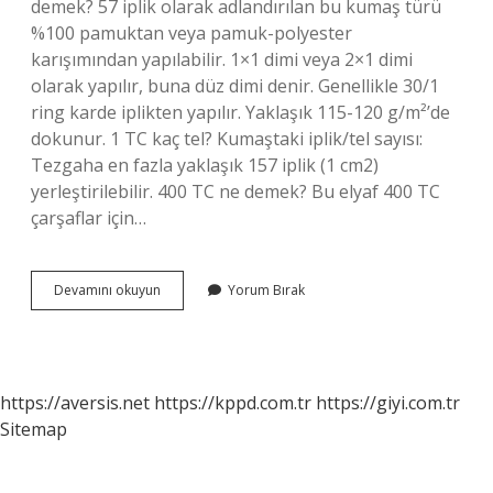
demek? 57 iplik olarak adlandırılan bu kumaş türü
%100 pamuktan veya pamuk-polyester
karışımından yapılabilir. 1×1 dimi veya 2×1 dimi
olarak yapılır, buna düz dimi denir. Genellikle 30/1
ring karde iplikten yapılır. Yaklaşık 115-120 g/m²’de
dokunur. 1 TC kaç tel? Kumaştaki iplik/tel sayısı:
Tezgaha en fazla yaklaşık 157 iplik (1 cm2)
yerleştirilebilir. 400 TC ne demek? Bu elyaf 400 TC
çarşaflar için…
400
Devamını okuyun
Yorum Bırak
Tc
Kaç
Tel
https://aversis.net
https://kppd.com.tr
https://giyi.com.tr
Sitemap