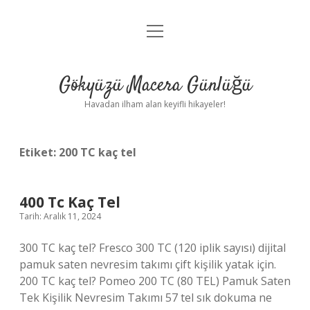
menüyü
Anasayfa
aç
Gizlilik Politikası
Gökyüzü Macera Günlüğü
Yasal Uyarı
Havadan ilham alan keyifli hikayeler!
Hakkımızda
Etiket:
200 TC kaç tel
400 Tc Kaç Tel
Tarih: Aralık 11, 2024
300 TC kaç tel? Fresco 300 TC (120 iplik sayısı) dijital
pamuk saten nevresim takımı çift kişilik yatak için.
200 TC kaç tel? Pomeo 200 TC (80 TEL) Pamuk Saten
Tek Kişilik Nevresim Takımı 57 tel sık dokuma ne