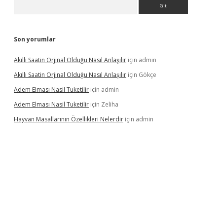
Arama
Son yorumlar
Akıllı Saatin Orjinal Olduğu Nasıl Anlaşılır
için
admin
Akıllı Saatin Orjinal Olduğu Nasıl Anlaşılır
için
Gökçe
Adem Elması Nasil Tuketilir
için
admin
Adem Elması Nasil Tuketilir
için
Zeliha
Hayvan Masallarının Özellikleri Nelerdir
için
admin
t twitter