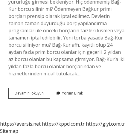
yürürlüğe girmesi bekleniyor. Hiç ödenmemiş Bağ-
Kur borcu silinir mi? Ödenmeyen Bağkur primi
borçları prensip olarak iptal edilmez. Devletin
zaman zaman duyurduğu borç yapılandırma
programları ile önceki borçların faizleri kısmen veya
tamamen iptal edilebilir. Yeni torba yasada Bağ-Kur
borcu siliniyor mu? Bağ-Kur affı, kayıtlı olup 24
aydan fazla prim borcu olanlar için geçerli. 2 yıldan
az borcu olanlar bu kapsama girmiyor. Bağ-Kur’a iki
yıldan fazla borcu olanlar borçlarından ve
hizmetlerinden muaf tutulacak.…
Bağ-
Devamını okuyun
Yorum Bırak
Kur
Borcu
Siliniyor
Mu
https://aversis.net
https://kppd.com.tr
https://giyi.com.tr
Sitemap