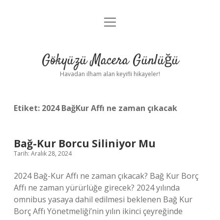
menüyü
Anasayfa
aç
Gizlilik Politikası
Gökyüzü Macera Günlüğü
Yasal Uyarı
Havadan ilham alan keyifli hikayeler!
Hakkımızda
Etiket:
2024 BağKur Affı ne zaman çıkacak
Bağ-Kur Borcu Siliniyor Mu
Tarih: Aralık 28, 2024
2024 Bağ-Kur Affı ne zaman çıkacak? Bağ Kur Borç
Affı ne zaman yürürlüğe girecek? 2024 yılında
omnibus yasaya dahil edilmesi beklenen Bağ Kur
Borç Affı Yönetmeliği’nin yılın ikinci çeyreğinde