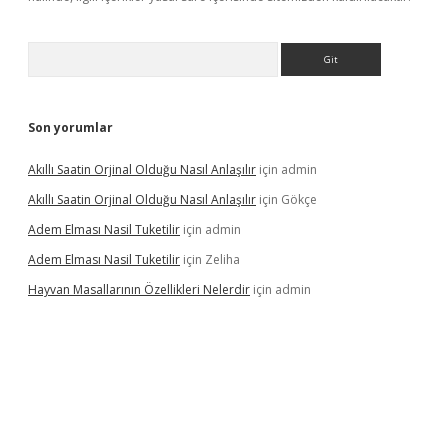
Arama
Son yorumlar
Akıllı Saatin Orjinal Olduğu Nasıl Anlaşılır
için
admin
Akıllı Saatin Orjinal Olduğu Nasıl Anlaşılır
için
Gökçe
Adem Elması Nasil Tuketilir
için
admin
Adem Elması Nasil Tuketilir
için
Zeliha
Hayvan Masallarının Özellikleri Nelerdir
için
admin
et twitter