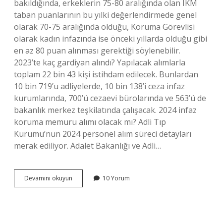
bakıldığında, erkeklerin 75-80 aralığında olan IKM
taban puanlarının bu yılki değerlendirmede genel
olarak 70-75 aralığında olduğu, Koruma Görevlisi
olarak kadın infazında ise önceki yıllarda olduğu gibi
en az 80 puan alınması gerektiği söylenebilir.
2023’te kaç gardiyan alındı? Yapılacak alımlarla
toplam 22 bin 43 kişi istihdam edilecek. Bunlardan
10 bin 719’u adliyelerde, 10 bin 138’i ceza infaz
kurumlarında, 700’ü cezaevi bürolarında ve 563’ü de
bakanlık merkez teşkilatında çalışacak. 2024 infaz
koruma memuru alımı olacak mı? Adli Tıp
Kurumu’nun 2024 personel alım süreci detayları
merak ediliyor. Adalet Bakanlığı ve Adli…
2023
Devamını okuyun
10 Yorum
Infaz
Koruma
Memuru
Alımı