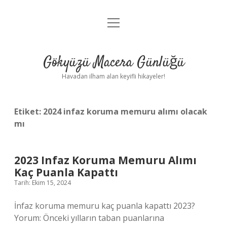
menüyü
Anasayfa
aç
Gizlilik Politikası
Gökyüzü Macera Günlüğü
Yasal Uyarı
Havadan ilham alan keyifli hikayeler!
Hakkımızda
Etiket:
2024 infaz koruma memuru alımı olacak
mı
2023 Infaz Koruma Memuru Alımı
Kaç Puanla Kapattı
Tarih: Ekim 15, 2024
İnfaz koruma memuru kaç puanla kapattı 2023?
Yorum: Önceki yılların taban puanlarına