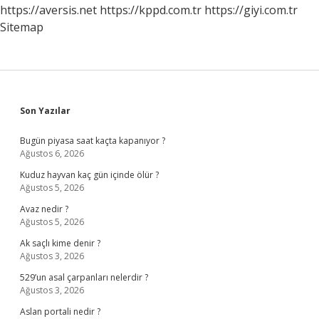
Kaç
https://aversis.net
https://kppd.com.tr
https://giyi.com.tr
Puanla
Sitemap
Kapattı
Sidebar
Son Yazılar
Bugün piyasa saat kaçta kapanıyor ?
Ağustos 6, 2026
Kuduz hayvan kaç gün içinde ölür ?
Ağustos 5, 2026
Avaz nedir ?
Ağustos 5, 2026
Ak saçlı kime denir ?
Ağustos 3, 2026
529’un asal çarpanları nelerdir ?
Ağustos 3, 2026
Aslan portali nedir ?