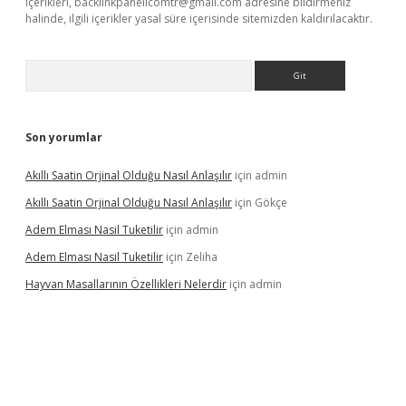
içerikleri,
backlinkpanelicomtr@gmail.com
adresine bildirmeniz
halinde, ilgili içerikler yasal süre içerisinde sitemizden kaldırılacaktır.
Arama
Son yorumlar
Akıllı Saatin Orjinal Olduğu Nasıl Anlaşılır
için
admin
Akıllı Saatin Orjinal Olduğu Nasıl Anlaşılır
için
Gökçe
Adem Elması Nasil Tuketilir
için
admin
Adem Elması Nasil Tuketilir
için
Zeliha
Hayvan Masallarının Özellikleri Nelerdir
için
admin