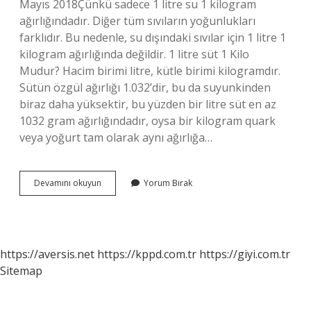
Mayıs 2018Çünkü sadece 1 litre su 1 kilogram
ağırlığındadır. Diğer tüm sıvıların yoğunlukları
farklıdır. Bu nedenle, su dışındaki sıvılar için 1 litre 1
kilogram ağırlığında değildir. 1 litre süt 1 Kilo
Mudur? Hacim birimi litre, kütle birimi kilogramdır.
Sütün özgül ağırlığı 1.032’dir, bu da suyunkinden
biraz daha yüksektir, bu yüzden bir litre süt en az
1032 gram ağırlığındadır, oysa bir kilogram quark
veya yoğurt tam olarak aynı ağırlığa…
1
Devamını okuyun
Yorum Bırak
Kilo
Süt
Ile
1
Litre
https://aversis.net
https://kppd.com.tr
https://giyi.com.tr
Süt
Sitemap
Aynı
Mı