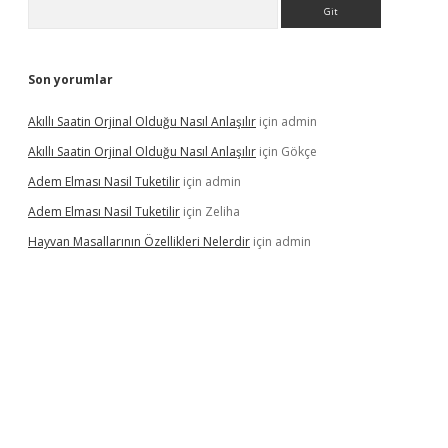
Arama
Son yorumlar
Akıllı Saatin Orjinal Olduğu Nasıl Anlaşılır
için
admin
Akıllı Saatin Orjinal Olduğu Nasıl Anlaşılır
için
Gökçe
Adem Elması Nasil Tuketilir
için
admin
Adem Elması Nasil Tuketilir
için
Zeliha
Hayvan Masallarının Özellikleri Nelerdir
için
admin
t twitter