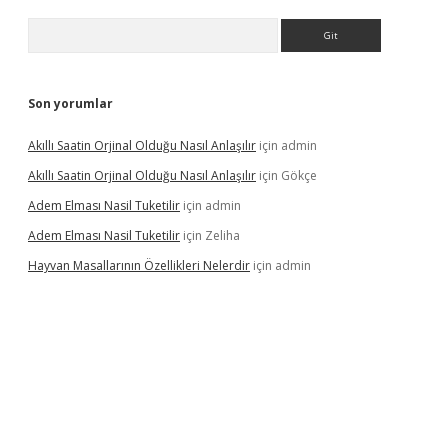
Arama
Son yorumlar
Akıllı Saatin Orjinal Olduğu Nasıl Anlaşılır
için
admin
Akıllı Saatin Orjinal Olduğu Nasıl Anlaşılır
için
Gökçe
Adem Elması Nasil Tuketilir
için
admin
Adem Elması Nasil Tuketilir
için
Zeliha
Hayvan Masallarının Özellikleri Nelerdir
için
admin
t twitter