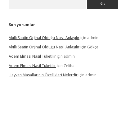
Arama
Son yorumlar
Akıllı Saatin Orjinal Olduğu Nasıl Anlaşılır
için
admin
Akıllı Saatin Orjinal Olduğu Nasıl Anlaşılır
için
Gökçe
Adem Elması Nasil Tuketilir
için
admin
Adem Elması Nasil Tuketilir
için
Zeliha
Hayvan Masallarının Özellikleri Nelerdir
için
admin
t twitter