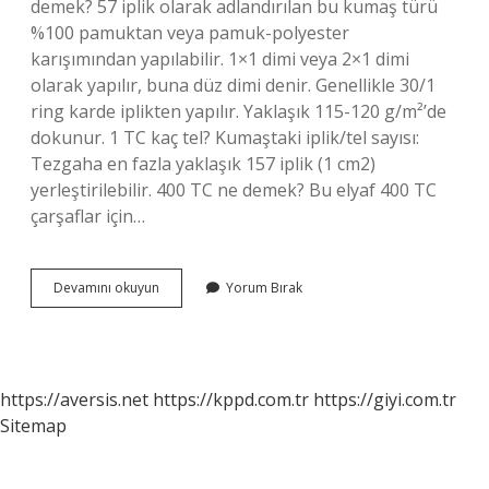
demek? 57 iplik olarak adlandırılan bu kumaş türü
%100 pamuktan veya pamuk-polyester
karışımından yapılabilir. 1×1 dimi veya 2×1 dimi
olarak yapılır, buna düz dimi denir. Genellikle 30/1
ring karde iplikten yapılır. Yaklaşık 115-120 g/m²’de
dokunur. 1 TC kaç tel? Kumaştaki iplik/tel sayısı:
Tezgaha en fazla yaklaşık 157 iplik (1 cm2)
yerleştirilebilir. 400 TC ne demek? Bu elyaf 400 TC
çarşaflar için…
400
Devamını okuyun
Yorum Bırak
Tc
Kaç
Tel
https://aversis.net
https://kppd.com.tr
https://giyi.com.tr
Sitemap