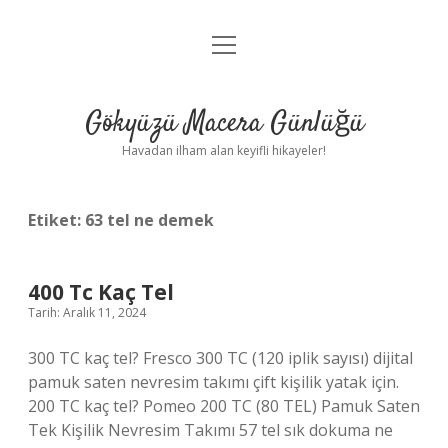
menüyü
Anasayfa
aç
Gizlilik Politikası
Gökyüzü Macera Günlüğü
Yasal Uyarı
Havadan ilham alan keyifli hikayeler!
Hakkımızda
Etiket:
63 tel ne demek
400 Tc Kaç Tel
Tarih: Aralık 11, 2024
300 TC kaç tel? Fresco 300 TC (120 iplik sayısı) dijital
pamuk saten nevresim takımı çift kişilik yatak için.
200 TC kaç tel? Pomeo 200 TC (80 TEL) Pamuk Saten
Tek Kişilik Nevresim Takımı 57 tel sık dokuma ne