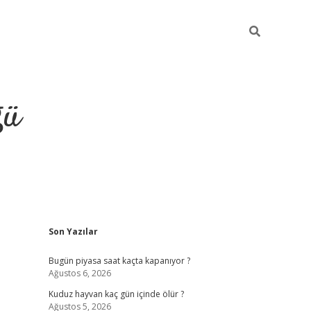
ğü
Sidebar
Son Yazılar
hiltonbet twitter
Bugün piyasa saat kaçta kapanıyor ?
Ağustos 6, 2026
Kuduz hayvan kaç gün içinde ölür ?
Ağustos 5, 2026