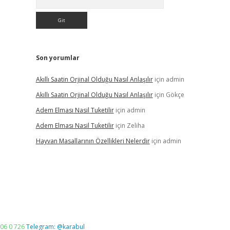
Son yorumlar
Akıllı Saatin Orjinal Olduğu Nasıl Anlaşılır
için
admin
Akıllı Saatin Orjinal Olduğu Nasıl Anlaşılır
için
Gökçe
Adem Elması Nasil Tuketilir
için
admin
Adem Elması Nasil Tuketilir
için
Zeliha
Hayvan Masallarının Özellikleri Nelerdir
için
admin
06 0 726
Telegram: @karabul