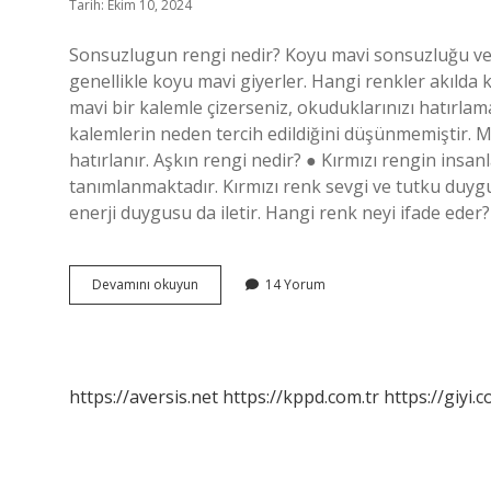
Tarih: Ekim 10, 2024
Sonsuzlugun rengi nedir? Koyu mavi sonsuzluğu ve ot
genellikle koyu mavi giyerler. Hangi renkler akılda k
mavi bir kalemle çizerseniz, okuduklarınızı hatırlam
kalemlerin neden tercih edildiğini düşünmemiştir. Ma
hatırlanır. Aşkın rengi nedir? ● Kırmızı rengin insa
tanımlanmaktadır. Kırmızı renk sevgi ve tutku duygu
enerji duygusu da iletir. Hangi renk neyi ifade ede
Sonsuzluğun
Devamını okuyun
14 Yorum
Rengi
Hangi
Renk
https://aversis.net
https://kppd.com.tr
https://giyi.c