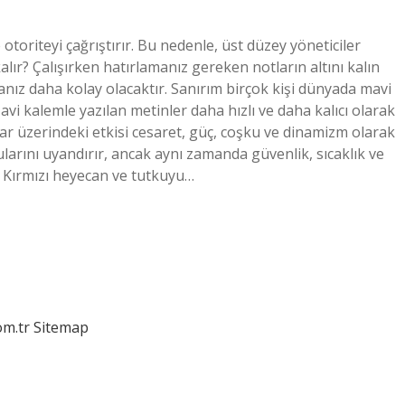
oriteyi çağrıştırır. Bu nedenle, üst düzey yöneticiler
alır? Çalışırken hatırlamanız gereken notların altını kalın
anız daha kolay olacaktır. Sanırım birçok kişi dünyada mavi
vi kalemle yazılan metinler daha hızlı ve daha kalıcı olarak
nlar üzerindeki etkisi cesaret, güç, coşku ve dinamizm olarak
larını uyandırır, ancak aynı zamanda güvenlik, sıcaklık ve
r? Kırmızı heyecan ve tutkuyu…
om.tr
Sitemap