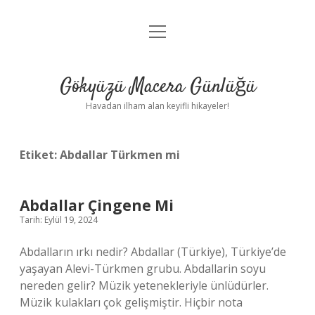
menüyü
Anasayfa
aç
Gizlilik Politikası
Gökyüzü Macera Günlüğü
Yasal Uyarı
Havadan ilham alan keyifli hikayeler!
Hakkımızda
Etiket:
Abdallar Türkmen mi
Abdallar Çingene Mi
Tarih: Eylül 19, 2024
Abdalların ırkı nedir? Abdallar (Türkiye), Türkiye’de
yaşayan Alevi-Türkmen grubu. Abdallarin soyu
nereden gelir? Müzik yetenekleriyle ünlüdürler.
Müzik kulakları çok gelişmiştir. Hiçbir nota