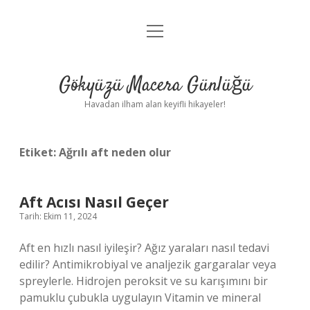
menüyü
Anasayfa
aç
Gizlilik Politikası
Gökyüzü Macera Günlüğü
Yasal Uyarı
Havadan ilham alan keyifli hikayeler!
Hakkımızda
Etiket:
Ağrılı aft neden olur
Aft Acısı Nasıl Geçer
Tarih: Ekim 11, 2024
Aft en hızlı nasıl iyileşir? Ağız yaraları nasıl tedavi
edilir? Antimikrobiyal ve analjezik gargaralar veya
spreylerle. Hidrojen peroksit ve su karışımını bir
pamuklu çubukla uygulayın Vitamin ve mineral