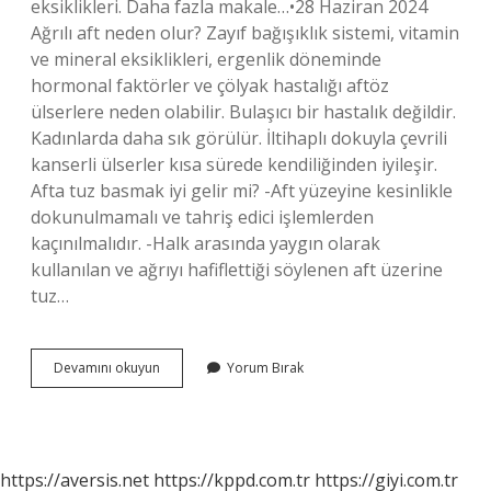
eksiklikleri. Daha fazla makale…•28 Haziran 2024
Ağrılı aft neden olur? Zayıf bağışıklık sistemi, vitamin
ve mineral eksiklikleri, ergenlik döneminde
hormonal faktörler ve çölyak hastalığı aftöz
ülserlere neden olabilir. Bulaşıcı bir hastalık değildir.
Kadınlarda daha sık görülür. İltihaplı dokuyla çevrili
kanserli ülserler kısa sürede kendiliğinden iyileşir.
Afta tuz basmak iyi gelir mi? -Aft yüzeyine kesinlikle
dokunulmamalı ve tahriş edici işlemlerden
kaçınılmalıdır. -Halk arasında yaygın olarak
kullanılan ve ağrıyı hafiflettiği söylenen aft üzerine
tuz…
Aft
Devamını okuyun
Yorum Bırak
Acısı
Nasıl
Geçer
https://aversis.net
https://kppd.com.tr
https://giyi.com.tr