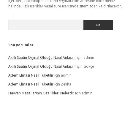
içerikleri,
backlinkpanelicomtr@gmail.com
adresine bildirmeniz
halinde, ilgili içerikler yasal süre içerisinde sitemizden kaldırılacaktır.
Arama
Son yorumlar
Akıllı Saatin Orjinal Olduğu Nasıl Anlaşılır
için
admin
Akıllı Saatin Orjinal Olduğu Nasıl Anlaşılır
için
Gökçe
Adem Elması Nasil Tuketilir
için
admin
Adem Elması Nasil Tuketilir
için
Zeliha
Hayvan Masallarının Özellikleri Nelerdir
için
admin