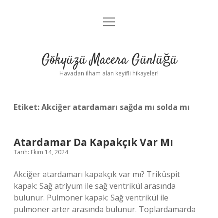
menüyü
Anasayfa
aç
Gizlilik Politikası
Gökyüzü Macera Günlüğü
Yasal Uyarı
Havadan ilham alan keyifli hikayeler!
Hakkımızda
Etiket:
Akciğer atardamarı sağda mı solda mı
Atardamar Da Kapakçık Var Mı
Tarih: Ekim 14, 2024
Akciğer atardamarı kapakçık var mı? Triküspit
kapak: Sağ atriyum ile sağ ventrikül arasında
bulunur. Pulmoner kapak: Sağ ventrikül ile
pulmoner arter arasında bulunur. Toplardamarda