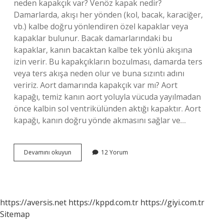
neden kapakçık var? Venöz kapak nedir?
Damarlarda, akışı her yönden (kol, bacak, karaciğer,
vb.) kalbe doğru yönlendiren özel kapaklar veya
kapaklar bulunur. Bacak damarlarındaki bu
kapaklar, kanın bacaktan kalbe tek yönlü akışına
izin verir. Bu kapakçıkların bozulması, damarda ters
veya ters akışa neden olur ve buna sızıntı adını
veririz. Aort damarında kapakçık var mı? Aort
kapağı, temiz kanın aort yoluyla vücuda yayılmadan
önce kalbin sol ventrikülünden aktığı kapaktır. Aort
kapağı, kanın doğru yönde akmasını sağlar ve…
Atardamar
Devamını okuyun
12 Yorum
Da
Kapakçık
Var
Mı
https://aversis.net
https://kppd.com.tr
https://giyi.com.tr
Sitemap