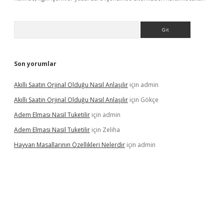
Arama
Son yorumlar
Akıllı Saatin Orjinal Olduğu Nasıl Anlaşılır
için
admin
Akıllı Saatin Orjinal Olduğu Nasıl Anlaşılır
için
Gökçe
Adem Elması Nasil Tuketilir
için
admin
Adem Elması Nasil Tuketilir
için
Zeliha
Hayvan Masallarının Özellikleri Nelerdir
için
admin
t twitter