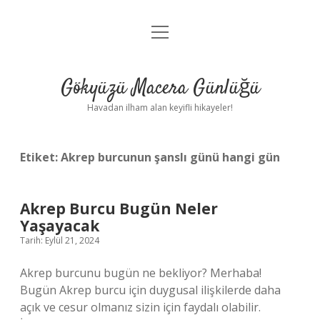
menüyü
Anasayfa
aç
Gizlilik Politikası
Gökyüzü Macera Günlüğü
Yasal Uyarı
Havadan ilham alan keyifli hikayeler!
Hakkımızda
Etiket:
Akrep burcunun şanslı günü hangi gün
Akrep Burcu Bugün Neler
Yaşayacak
Tarih: Eylül 21, 2024
Akrep burcunu bugün ne bekliyor? Merhaba!
Bugün Akrep burcu için duygusal ilişkilerde daha
açık ve cesur olmanız sizin için faydalı olabilir.