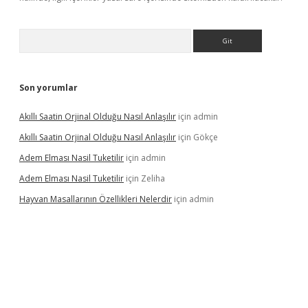
Arama
Son yorumlar
Akıllı Saatin Orjinal Olduğu Nasıl Anlaşılır
için
admin
Akıllı Saatin Orjinal Olduğu Nasıl Anlaşılır
için
Gökçe
Adem Elması Nasil Tuketilir
için
admin
Adem Elması Nasil Tuketilir
için
Zeliha
Hayvan Masallarının Özellikleri Nelerdir
için
admin
t twitter