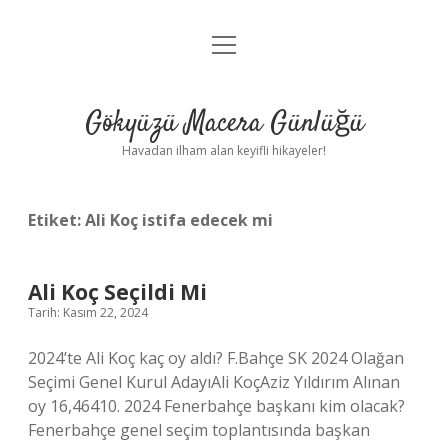
menüyü
Anasayfa
aç
Gizlilik Politikası
Gökyüzü Macera Günlüğü
Yasal Uyarı
Havadan ilham alan keyifli hikayeler!
Hakkımızda
Etiket:
Ali Koç istifa edecek mi
Ali Koç Seçildi Mi
Tarih: Kasım 22, 2024
2024’te Ali Koç kaç oy aldı? F.Bahçe SK 2024 Olağan
Seçimi Genel Kurul AdayıAli KoçAziz Yıldırım Alınan
oy 16,46410. 2024 Fenerbahçe başkanı kim olacak?
Fenerbahçe genel seçim toplantısında başkan