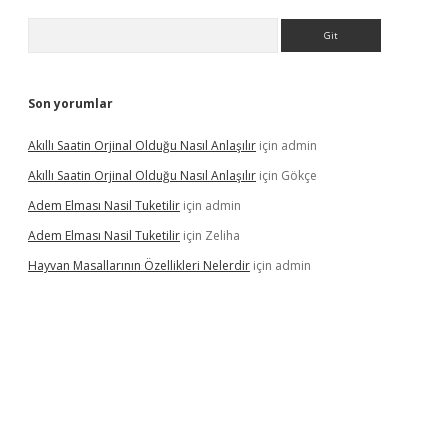
Arama
Son yorumlar
Akıllı Saatin Orjinal Olduğu Nasıl Anlaşılır
için
admin
Akıllı Saatin Orjinal Olduğu Nasıl Anlaşılır
için
Gökçe
Adem Elması Nasil Tuketilir
için
admin
Adem Elması Nasil Tuketilir
için
Zeliha
Hayvan Masallarının Özellikleri Nelerdir
için
admin
t twitter