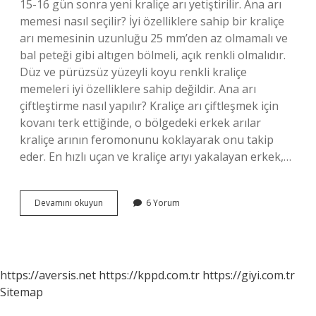
15-16 gün sonra yeni kraliçe arı yetiştirilir. Ana arı
memesi nasıl seçilir? İyi özelliklere sahip bir kraliçe
arı memesinin uzunluğu 25 mm’den az olmamalı ve
bal peteği gibi altıgen bölmeli, açık renkli olmalıdır.
Düz ve pürüzsüz yüzeyli koyu renkli kraliçe
memeleri iyi özelliklere sahip değildir. Ana arı
çiftleştirme nasıl yapılır? Kraliçe arı çiftleşmek için
kovanı terk ettiğinde, o bölgedeki erkek arılar
kraliçe arının feromonunu koklayarak onu takip
eder. En hızlı uçan ve kraliçe arıyı yakalayan erkek,…
Ana
Devamını okuyun
6 Yorum
Arı
Memesi
Nasıl
Yapılır
https://aversis.net
https://kppd.com.tr
https://giyi.com.tr
Sitemap