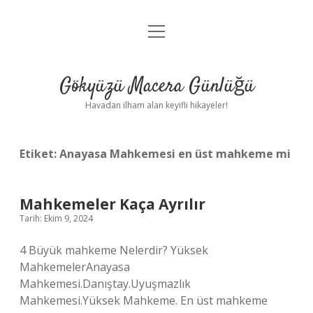
menüyü
Anasayfa
aç
Gizlilik Politikası
Gökyüzü Macera Günlüğü
Yasal Uyarı
Havadan ilham alan keyifli hikayeler!
Hakkımızda
Etiket:
Anayasa Mahkemesi en üst mahkeme mi
Mahkemeler Kaça Ayrılır
Tarih: Ekim 9, 2024
4 Büyük mahkeme Nelerdir? Yüksek
MahkemelerAnayasa
Mahkemesi.Danıştay.Uyuşmazlık
Mahkemesi.Yüksek Mahkeme. En üst mahkeme