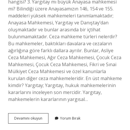
hangisi? 3. Yargıtay mı büyük Anayasa mahkemesi
mi? Bilindiği üzere Anayasamızın 146, 154 ve 155.
maddeleri yüksek mahkemeleri tanımlamaktadır;
Anayasa Mahkemesi, Yargıtay ve Danıştay’dan
oluşmaktadır ve bunlar arasında bir içtihat
bulunmamaktadır. Ceza mahkeme türleri nelerdir?
Bu mahkemeler, baktıkları davalara ve cezaların
ağırlığına göre farklı dallara ayrılır. Bunlar, Asliye
Ceza Mahkemesi, Ağır Ceza Mahkemesi, Çocuk Ceza
Mahkemesi, Çocuk Ceza Mahkemesi, Fikri ve Sınai
Mülkiyet Ceza Mahkemesi ve özel kanunlarla
kurulan diğer ceza mahkemeleridir. En üst mahkeme
kimdir? Yargıtay; Yargıtay, hukuk mahkemelerinin
kararlarını inceleyen son mercidir. Yargıtay,
mahkemelerin kararlarının yargısal…
Mahkemeler
Devamını okuyun
Yorum Bırak
Kaça
Ayrılır