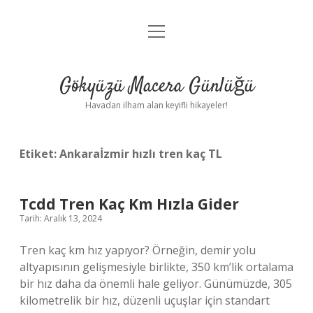
menüyü
Anasayfa
aç
Gizlilik Politikası
Gökyüzü Macera Günlüğü
Yasal Uyarı
Havadan ilham alan keyifli hikayeler!
Hakkımızda
Etiket:
Ankaraİzmir hızlı tren kaç TL
Tcdd Tren Kaç Km Hızla Gider
Tarih: Aralık 13, 2024
Tren kaç km hız yapıyor? Örneğin, demir yolu
altyapısının gelişmesiyle birlikte, 350 km’lik ortalama
bir hız daha da önemli hale geliyor. Günümüzde, 305
kilometrelik bir hız, düzenli uçuşlar için standart