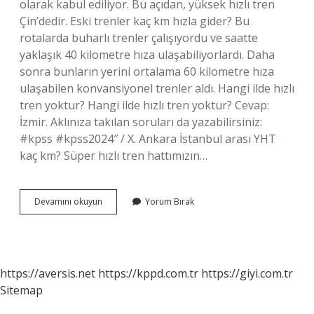
olarak kabul ediliyor. Bu açıdan, yüksek hızlı tren
Çin’dedir. Eski trenler kaç km hızla gider? Bu
rotalarda buharlı trenler çalışıyordu ve saatte
yaklaşık 40 kilometre hıza ulaşabiliyorlardı. Daha
sonra bunların yerini ortalama 60 kilometre hıza
ulaşabilen konvansiyonel trenler aldı. Hangi ilde hızlı
tren yoktur? Hangi ilde hızlı tren yoktur? Cevap:
İzmir. Aklınıza takılan soruları da yazabilirsiniz:
#kpss #kpss2024″ / X. Ankara İstanbul arası YHT
kaç km? Süper hızlı tren hattımızın…
Tcdd
Devamını okuyun
Yorum Bırak
Tren
Kaç
Km
Hızla
Gider
https://aversis.net
https://kppd.com.tr
https://giyi.com.tr
Sitemap