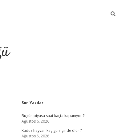
ğü
Sidebar
Son Yazılar
hiltonbet twitter
Bugün piyasa saat kaçta kapanıyor ?
Ağustos 6, 2026
Kuduz hayvan kaç gün içinde ölür ?
Ağustos 5, 2026