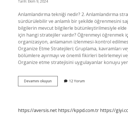
Tarih: Ekim 9, 2024
Anlamlandırma tekniği nedir? 2. Anlamlandırma stratej
sürdürülebilir ve anlamlı bir şekilde öğrenmesini sağ
bilgilerin mevcut bilgilerle bütünleştirilmesiyle eld
için hangi stratejiler vardır? Öğrenmeyi öğrenmek iç
organizasyon, anlamanın izlenmesi-kontrol edilmesi v
Organize Etme Stratejileri; Gruplama, kavramları veya
bölümlere ayırmayı ve önemli fikirleri belirlemeyi ve
Organize etme stratejisini uygulayanlar konuyu yenid
Anlamlandırma
Devamını okuyun
12 Yorum
Stratejileri
Nelerdir
https://aversis.net
https://kppd.com.tr
https://giyi.c