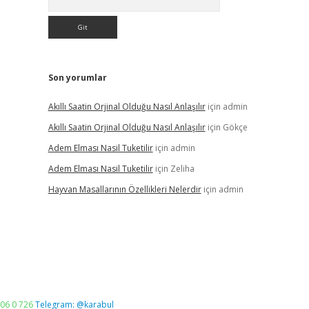
Son yorumlar
Akıllı Saatin Orjinal Olduğu Nasıl Anlaşılır
için
admin
Akıllı Saatin Orjinal Olduğu Nasıl Anlaşılır
için
Gökçe
Adem Elması Nasil Tuketilir
için
admin
Adem Elması Nasil Tuketilir
için
Zeliha
Hayvan Masallarının Özellikleri Nelerdir
için
admin
06 0 726
Telegram: @karabul