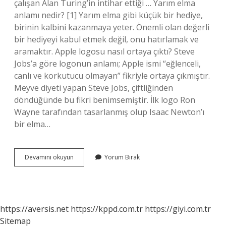
çalışan Alan Turing’in intihar ettiği … Yarım elma
anlamı nedir? [1] Yarım elma gibi küçük bir hediye,
birinin kalbini kazanmaya yeter. Önemli olan değerli
bir hediyeyi kabul etmek değil, onu hatırlamak ve
aramaktır. Apple logosu nasıl ortaya çıktı? Steve
Jobs’a göre logonun anlamı; Apple ismi “eğlenceli,
canlı ve korkutucu olmayan” fikriyle ortaya çıkmıştır.
Meyve diyeti yapan Steve Jobs, çiftliğinden
döndüğünde bu fikri benimsemiştir. İlk logo Ron
Wayne tarafından tasarlanmış olup Isaac Newton’ı
bir elma…
Elma
Devamını okuyun
Yorum Bırak
Logosunun
Anlamı
Nedir
https://aversis.net
https://kppd.com.tr
https://giyi.com.tr
Sitemap