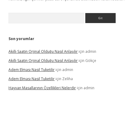
Arama
Son yorumlar
Akıllı Saatin Orjinal Olduğu Nasıl Anlaşılır
için
admin
Akıllı Saatin Orjinal Olduğu Nasıl Anlaşılır
için
Gökçe
Adem Elması Nasil Tuketilir
için
admin
Adem Elması Nasil Tuketilir
için
Zeliha
Hayvan Masallarının Özellikleri Nelerdir
için
admin
t twitter