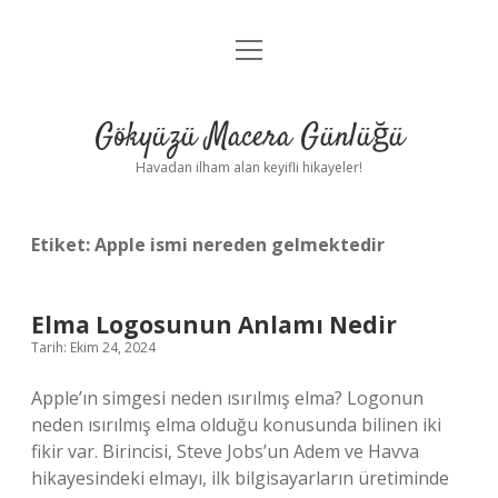
menüyü
Anasayfa
aç
Gizlilik Politikası
Gökyüzü Macera Günlüğü
Yasal Uyarı
Havadan ilham alan keyifli hikayeler!
Hakkımızda
Etiket:
Apple ismi nereden gelmektedir
Elma Logosunun Anlamı Nedir
Tarih: Ekim 24, 2024
Apple’ın simgesi neden ısırılmış elma? Logonun
neden ısırılmış elma olduğu konusunda bilinen iki
fikir var. Birincisi, Steve Jobs’un Adem ve Havva
hikayesindeki elmayı, ilk bilgisayarların üretiminde