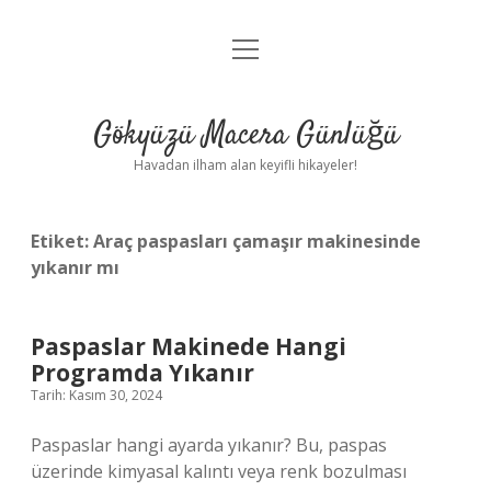
menüyü
Anasayfa
aç
Gizlilik Politikası
Gökyüzü Macera Günlüğü
Yasal Uyarı
Havadan ilham alan keyifli hikayeler!
Hakkımızda
Etiket:
Araç paspasları çamaşır makinesinde
yıkanır mı
Paspaslar Makinede Hangi
Programda Yıkanır
Tarih: Kasım 30, 2024
Paspaslar hangi ayarda yıkanır? Bu, paspas
üzerinde kimyasal kalıntı veya renk bozulması