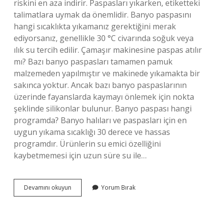
riskini en aza indirir. Paspasları yıkarken, etiketteki
talimatlara uymak da önemlidir. Banyo paspasını
hangi sıcaklıkta yıkamanız gerektiğini merak
ediyorsanız, genellikle 30 °C civarında soğuk veya
ılık su tercih edilir. Çamaşır makinesine paspas atılır
mı? Bazı banyo paspasları tamamen pamuk
malzemeden yapılmıştır ve makinede yıkamakta bir
sakınca yoktur. Ancak bazı banyo paspaslarının
üzerinde fayanslarda kaymayı önlemek için nokta
şeklinde silikonlar bulunur. Banyo paspası hangi
programda? Banyo halıları ve paspasları için en
uygun yıkama sıcaklığı 30 derece ve hassas
programdır. Ürünlerin su emici özelliğini
kaybetmemesi için uzun süre su ile…
Paspaslar
Devamını okuyun
Yorum Bırak
Makinede
Hangi
Programda