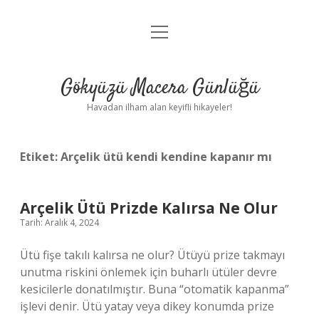
menüyü
Anasayfa
aç
Gizlilik Politikası
Gökyüzü Macera Günlüğü
Yasal Uyarı
Havadan ilham alan keyifli hikayeler!
Hakkımızda
Etiket:
Arçelik ütü kendi kendine kapanır mı
Arçelik Ütü Prizde Kalırsa Ne Olur
Tarih: Aralık 4, 2024
Ütü fişe takılı kalırsa ne olur? Ütüyü prize takmayı
unutma riskini önlemek için buharlı ütüler devre
kesicilerle donatılmıştır. Buna “otomatik kapanma”
işlevi denir. Ütü yatay veya dikey konumda prize