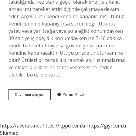
takıldığında, rezistans geçici olarak enerjisiz kalır,
ancak ütü hareket ettirildiğinde çalışmaya devam
eder. Arçelik ütü kendi kendine kapanır mı? Ütünüz
kendi kendine kapanıyorsa sorun değil. Ütünüz
yatay veya yan (sağa veya sola eğik) konumdayken
30 saniye içinde, dik konumdayken ise 7-10 dakika
içinde hareket etmiyorsa güvenliğiniz için kendi
kendine kapanacaktır. Ütüyü prizde unutursam ne
olur? Ütüleri prize takılı bırakmak aşırı ısınmalarına
ve elektrik prizlerine zarar vermelerine neden
olabilir, bu da elektrik…
Arçelik
Devamını okuyun
Yorum Bırak
Ütü
Prizde
Kalırsa
Ne
Olur
https://aversis.net
https://kppd.com.tr
https://giyi.com.tr
Sitemap