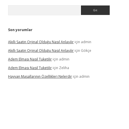
Arama
Son yorumlar
Akıllı Saatin Orjinal Olduğu Nasıl Anlaşılır
için
admin
Akıllı Saatin Orjinal Olduğu Nasıl Anlaşılır
için
Gökçe
Adem Elması Nasil Tuketilir
için
admin
Adem Elması Nasil Tuketilir
için
Zeliha
Hayvan Masallarının Özellikleri Nelerdir
için
admin
t twitter