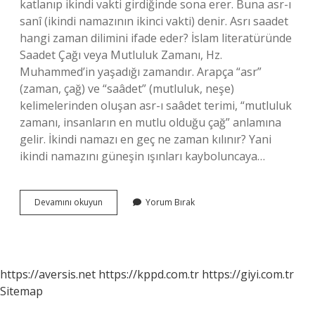
katlanıp ikindi vakti girdiğinde sona erer. Buna asr-ı
sanî (ikindi namazının ikinci vakti) denir. Asrı saadet
hangi zaman dilimini ifade eder? İslam literatüründe
Saadet Çağı veya Mutluluk Zamanı, Hz.
Muhammed’in yaşadığı zamandır. Arapça “asr”
(zaman, çağ) ve “saâdet” (mutluluk, neşe)
kelimelerinden oluşan asr-ı saâdet terimi, “mutluluk
zamanı, insanların en mutlu olduğu çağ” anlamına
gelir. İkindi namazı en geç ne zaman kılınır? Yani
ikindi namazını güneşin ışınları kayboluncaya…
Asr
Devamını okuyun
Yorum Bırak
Zamanı
Nedir
https://aversis.net
https://kppd.com.tr
https://giyi.com.tr
Sitemap