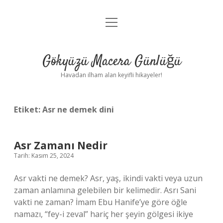
menüyü
Anasayfa
aç
Gizlilik Politikası
Gökyüzü Macera Günlüğü
Yasal Uyarı
Havadan ilham alan keyifli hikayeler!
Hakkımızda
Etiket:
Asr ne demek dini
Asr Zamanı Nedir
Tarih: Kasım 25, 2024
Asr vakti ne demek? Asr, yaş, ikindi vakti veya uzun
zaman anlamına gelebilen bir kelimedir. Asrı Sani
vakti ne zaman? İmam Ebu Hanife’ye göre öğle
namazı, “fey-i zeval” hariç her şeyin gölgesi ikiye