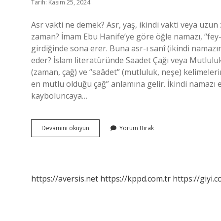
Tarih: Kasım 25, 2024
Asr vakti ne demek? Asr, yaş, ikindi vakti veya uzun
zaman? İmam Ebu Hanife’ye göre öğle namazı, “fey-i z
girdiğinde sona erer. Buna asr-ı sanî (ikindi namazın
eder? İslam literatüründe Saadet Çağı veya Mutlul
(zaman, çağ) ve “saâdet” (mutluluk, neşe) kelimeler
en mutlu olduğu çağ” anlamına gelir. İkindi namazı e
kayboluncaya…
Asr
Devamını okuyun
Yorum Bırak
Zamanı
Nedir
https://aversis.net
https://kppd.com.tr
https://giyi.c