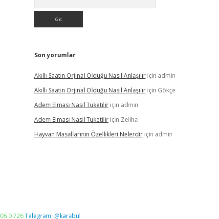
Son yorumlar
Akıllı Saatin Orjinal Olduğu Nasıl Anlaşılır
için
admin
Akıllı Saatin Orjinal Olduğu Nasıl Anlaşılır
için
Gökçe
Adem Elması Nasil Tuketilir
için
admin
Adem Elması Nasil Tuketilir
için
Zeliha
Hayvan Masallarının Özellikleri Nelerdir
için
admin
06 0 726
Telegram: @karabul