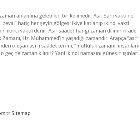
 zaman anlamına gelebilen bir kelimedir. Asrı Sani vakti ne
eval” hariç her şeyin gölgesi ikiye katlanıp ikindi vakti
ın ikinci vakti) denir. Asrı saadet hangi zaman dilimini ifade
uk Zamanı, Hz. Muhammed’in yaşadığı zamandır. Arapça “asr”
inden oluşan asr-ı saâdet terimi, “mutluluk zamanı, insanları
n geç ne zaman kılınır? Yani ikindi namazını güneşin ışınları
om.tr
Sitemap