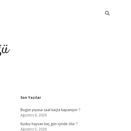
ğü
Sidebar
Son Yazılar
hiltonbet twitter
Bugün piyasa saat kaçta kapanıyor ?
Ağustos 6, 2026
Kuduz hayvan kaç gün içinde ölür ?
Ağustos 5, 2026