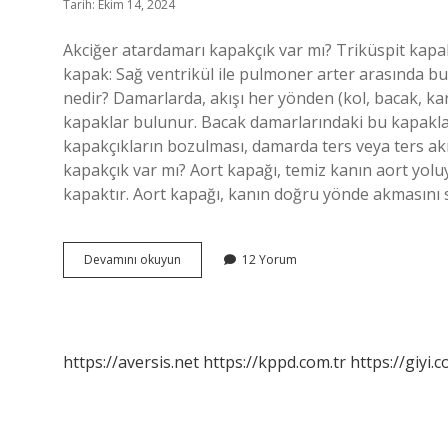
Tarih: Ekim 14, 2024
Akciğer atardamarı kapakçık var mı? Triküspit kapa
kapak: Sağ ventrikül ile pulmoner arter arasında 
nedir? Damarlarda, akışı her yönden (kol, bacak, ka
kapaklar bulunur. Bacak damarlarındaki bu kapaklar,
kapakçıkların bozulması, damarda ters veya ters akı
kapakçık var mı? Aort kapağı, temiz kanın aort yolu
kapaktır. Aort kapağı, kanın doğru yönde akmasını 
Atardamar
Devamını okuyun
12 Yorum
Da
Kapakçık
Var
Mı
https://aversis.net
https://kppd.com.tr
https://giyi.c