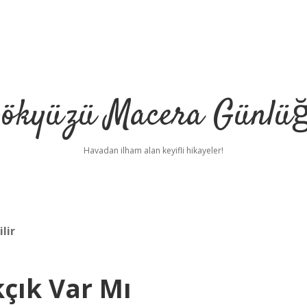
ökyüzü Macera Günlü
Havadan ilham alan keyifli hikayeler!
lir
çık Var Mı