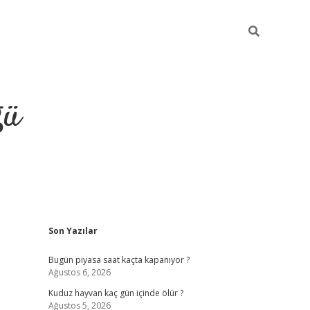
ğü
Sidebar
Son Yazılar
hiltonbet twitter
Bugün piyasa saat kaçta kapanıyor ?
Ağustos 6, 2026
Kuduz hayvan kaç gün içinde ölür ?
Ağustos 5, 2026