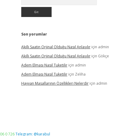
Son yorumlar
Akıllı Saatin Orjinal Olduğu Nasıl Anlaşılır
için
admin
Akıllı Saatin Orjinal Olduğu Nasıl Anlaşılır
için
Gökçe
Adem Elması Nasil Tuketilir
için
admin
Adem Elması Nasil Tuketilir
için
Zeliha
Hayvan Masallarının Özellikleri Nelerdir
için
admin
06 0 726
Telegram: @karabul