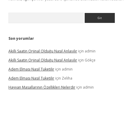
Arama
Son yorumlar
Akıllı Saatin Orjinal Olduğu Nasıl Anlaşılır
için
admin
Akıllı Saatin Orjinal Olduğu Nasıl Anlaşılır
için
Gökçe
Adem Elması Nasil Tuketilir
için
admin
Adem Elması Nasil Tuketilir
için
Zeliha
Hayvan Masallarının Özellikleri Nelerdir
için
admin
t twitter