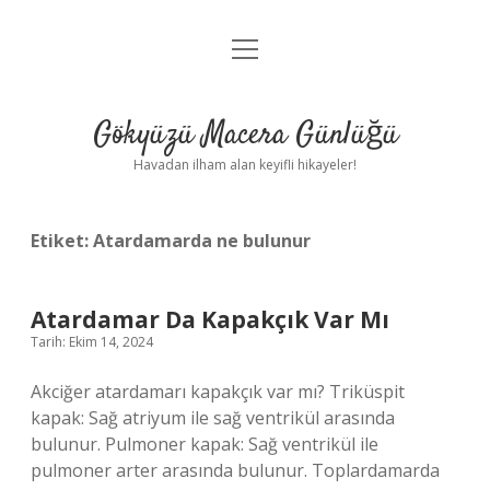
menüyü
Anasayfa
aç
Gizlilik Politikası
Gökyüzü Macera Günlüğü
Yasal Uyarı
Havadan ilham alan keyifli hikayeler!
Hakkımızda
Etiket:
Atardamarda ne bulunur
Atardamar Da Kapakçık Var Mı
Tarih: Ekim 14, 2024
Akciğer atardamarı kapakçık var mı? Triküspit
kapak: Sağ atriyum ile sağ ventrikül arasında
bulunur. Pulmoner kapak: Sağ ventrikül ile
pulmoner arter arasında bulunur. Toplardamarda