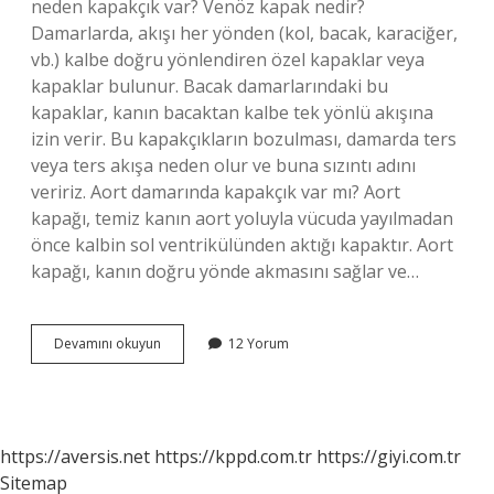
neden kapakçık var? Venöz kapak nedir?
Damarlarda, akışı her yönden (kol, bacak, karaciğer,
vb.) kalbe doğru yönlendiren özel kapaklar veya
kapaklar bulunur. Bacak damarlarındaki bu
kapaklar, kanın bacaktan kalbe tek yönlü akışına
izin verir. Bu kapakçıkların bozulması, damarda ters
veya ters akışa neden olur ve buna sızıntı adını
veririz. Aort damarında kapakçık var mı? Aort
kapağı, temiz kanın aort yoluyla vücuda yayılmadan
önce kalbin sol ventrikülünden aktığı kapaktır. Aort
kapağı, kanın doğru yönde akmasını sağlar ve…
Atardamar
Devamını okuyun
12 Yorum
Da
Kapakçık
Var
Mı
https://aversis.net
https://kppd.com.tr
https://giyi.com.tr
Sitemap