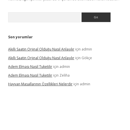
Arama
Son yorumlar
Akıllı Saatin Orjinal Olduğu Nasıl Anlaşılır
için
admin
Akıllı Saatin Orjinal Olduğu Nasıl Anlaşılır
için
Gökçe
Adem Elması Nasil Tuketilir
için
admin
Adem Elması Nasil Tuketilir
için
Zeliha
Hayvan Masallarının Özellikleri Nelerdir
için
admin
t twitter