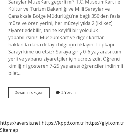
Saraylar MüzeKart geçerli mi? T.C. MuseumKart ile
Kültür ve Turizm Bakanlığı ve Milli Saraylar ve
Çanakkale Bölge Müdürlüğü’ne bağlı 350’den fazla
müze ve ören yerini, her müzeyi yılda 2 (iki kez)
ziyaret edebilir, tarihe keyifli bir yolculuk
yapabilirsiniz. MuseumKart ve diğer kartlar
hakkında daha detaylı bilgi için tıklayın. Topkapı
Sarayı kime ücretsiz? Saraya giriş 0-6 yaş arası tüm
yerli ve yabancı ziyaretçiler için ücretsizdir. Öğrenci
kimliğini gösteren 7-25 yaş arası öğrenciler indirimli
bilet…
Milli
Devamını okuyun
2 Yorum
Saraylar
Kimlere
Ücretsiz
https://aversis.net
https://kppd.com.tr
https://giyi.com.tr
Sitemap