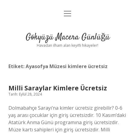
menüyü
Anasayfa
aç
Gizlilik Politikası
Gökyüzü Macera Günlüğü
Yasal Uyarı
Havadan ilham alan keyifli hikayeler!
Hakkımızda
Etiket:
Ayasofya Müzesi kimlere ücretsiz
Milli Saraylar Kimlere Ücretsiz
Tarih: Eylül 28, 2024
Dolmabahçe Sarayı’na kimler ücretsiz girebilir? 0-6
yaş arası çocuklar için giriş ücretsizdir. 10 Kasım’daki
Atatürk Anma Günü programına giriş ücretsizdir.
Müze kartı sahipleri için giriş ücretsizdir. Milli