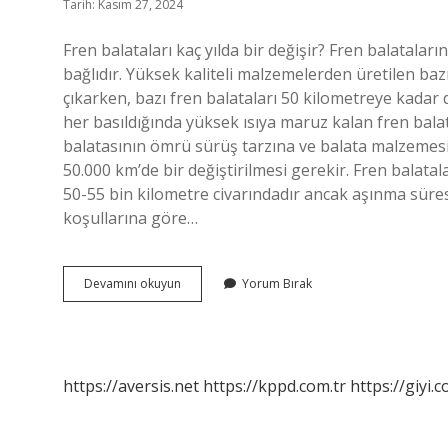
Tarih: Kasım 27, 2024
Fren balataları kaç yılda bir değişir? Fren balatalar
bağlıdır. Yüksek kaliteli malzemelerden üretilen ba
çıkarken, bazı fren balataları 50 kilometreye kadar
her basıldığında yüksek ısıya maruz kalan fren balata
balatasının ömrü sürüş tarzına ve balata malzemesin
50.000 km’de bir değiştirilmesi gerekir. Fren balatal
50-55 bin kilometre civarındadır ancak aşınma süres
koşullarına göre…
Fren
Devamını okuyun
Yorum Bırak
Balatası
Ne
Kadar
Dayanır
https://aversis.net
https://kppd.com.tr
https://giyi.c