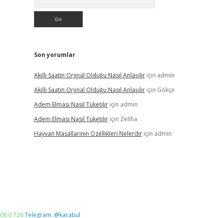
Son yorumlar
Akıllı Saatin Orjinal Olduğu Nasıl Anlaşılır
için
admin
Akıllı Saatin Orjinal Olduğu Nasıl Anlaşılır
için
Gökçe
Adem Elması Nasil Tuketilir
için
admin
Adem Elması Nasil Tuketilir
için
Zeliha
Hayvan Masallarının Özellikleri Nelerdir
için
admin
06 0 726
Telegram: @karabul