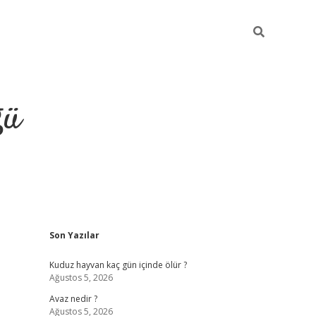
ğü
Sidebar
Son Yazılar
hiltonbet twitter
Kuduz hayvan kaç gün içinde ölür ?
Ağustos 5, 2026
Avaz nedir ?
Ağustos 5, 2026