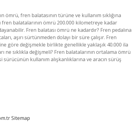
ının ömrü, fren balatasının türüne ve kullanım sıklığına
zı fren balatalarının ömrü 200.000 kilometreye kadar
 dayanabilir. Fren balatası ömrü ne kadardır? Fren pedalına
ları, aşırı sürtünmeden dolayı bir süre çalışır. Fren
e göre değişmekle birlikte genellikle yaklaşık 40.000 ila
arı ne sıklıkla değişmeli? Fren balatalarının ortalama ömrü
i sürücünün kullanım alışkanlıklarına ve aracın sürüş
om.tr
Sitemap