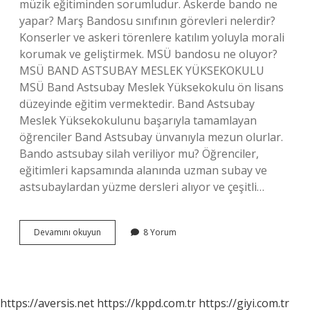
müzik eğitiminden sorumludur. Askerde bando ne
yapar? Marş Bandosu sınıfının görevleri nelerdir?
Konserler ve askeri törenlere katılım yoluyla morali
korumak ve geliştirmek. MSÜ bandosu ne oluyor?
MSÜ BAND ASTSUBAY MESLEK YÜKSEKOKULU
MSÜ Band Astsubay Meslek Yüksekokulu ön lisans
düzeyinde eğitim vermektedir. Band Astsubay
Meslek Yüksekokulunu başarıyla tamamlayan
öğrenciler Band Astsubay ünvanıyla mezun olurlar.
Bando astsubay silah veriliyor mu? Öğrenciler,
eğitimleri kapsamında alanında uzman subay ve
astsubaylardan yüzme dersleri alıyor ve çeşitli…
Bando
Devamını okuyun
8 Yorum
Kaç
Yıl
https://aversis.net
https://kppd.com.tr
https://giyi.com.tr