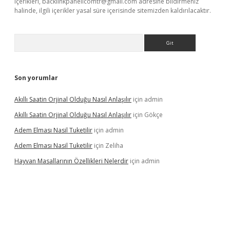
içerikleri,
backlinkpanelicomtr@gmail.com
adresine bildirmeniz
halinde, ilgili içerikler yasal süre içerisinde sitemizden kaldırılacaktır.
Arama
Son yorumlar
Akıllı Saatin Orjinal Olduğu Nasıl Anlaşılır
için
admin
Akıllı Saatin Orjinal Olduğu Nasıl Anlaşılır
için
Gökçe
Adem Elması Nasil Tuketilir
için
admin
Adem Elması Nasil Tuketilir
için
Zeliha
Hayvan Masallarının Özellikleri Nelerdir
için
admin