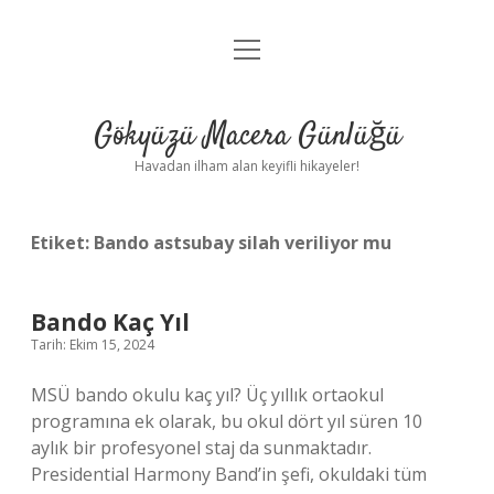
menüyü
Anasayfa
aç
Gizlilik Politikası
Gökyüzü Macera Günlüğü
Yasal Uyarı
Havadan ilham alan keyifli hikayeler!
Hakkımızda
Etiket:
Bando astsubay silah veriliyor mu
Bando Kaç Yıl
Tarih: Ekim 15, 2024
MSÜ bando okulu kaç yıl? Üç yıllık ortaokul
programına ek olarak, bu okul dört yıl süren 10
aylık bir profesyonel staj da sunmaktadır.
Presidential Harmony Band’in şefi, okuldaki tüm