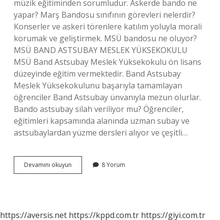
müzik eğitiminden sorumludur. Askerde bando ne
yapar? Marş Bandosu sınıfının görevleri nelerdir?
Konserler ve askeri törenlere katılım yoluyla morali
korumak ve geliştirmek. MSÜ bandosu ne oluyor?
MSÜ BAND ASTSUBAY MESLEK YÜKSEKOKULU
MSÜ Band Astsubay Meslek Yüksekokulu ön lisans
düzeyinde eğitim vermektedir. Band Astsubay
Meslek Yüksekokulunu başarıyla tamamlayan
öğrenciler Band Astsubay ünvanıyla mezun olurlar.
Bando astsubay silah veriliyor mu? Öğrenciler,
eğitimleri kapsamında alanında uzman subay ve
astsubaylardan yüzme dersleri alıyor ve çeşitli…
Bando
Devamını okuyun
8 Yorum
Kaç
Yıl
https://aversis.net
https://kppd.com.tr
https://giyi.com.tr