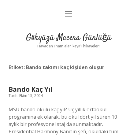
menüyü
Anasayfa
aç
Gizlilik Politikası
Gökyüzü Macera Günlüğü
Yasal Uyarı
Havadan ilham alan keyifli hikayeler!
Hakkımızda
Etiket:
Bando takımı kaç kişiden oluşur
Bando Kaç Yıl
Tarih: Ekim 15, 2024
MSÜ bando okulu kaç yıl? Üç yıllık ortaokul
programına ek olarak, bu okul dört yıl süren 10
aylık bir profesyonel staj da sunmaktadır.
Presidential Harmony Band’in şefi, okuldaki tüm