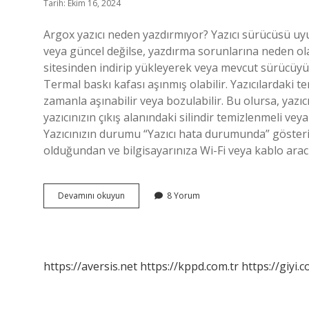
Tarih: Ekim 16, 2024
Argox yazıcı neden yazdırmıyor? Yazıcı sürücüsü u
veya güncel değilse, yazdırma sorunlarına neden ol
sitesinden indirip yükleyerek veya mevcut sürücüyü 
Termal baskı kafası aşınmış olabilir. Yazıcılardaki t
zamanla aşınabilir veya bozulabilir. Bu olursa, yazıc
yazıcınızın çıkış alanındaki silindir temizlenmeli veya
Yazıcınızın durumu “Yazıcı hata durumunda” gösteriyo
olduğundan ve bilgisayarınıza Wi-Fi veya kablo arac
Argox
Devamını okuyun
8 Yorum
Barkod
Yazıcı
Neden
Yazdırmıyor
https://aversis.net
https://kppd.com.tr
https://giyi.c