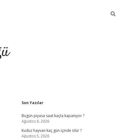
ğü
Sidebar
Son Yazılar
hiltonbet twitter
Bugün piyasa saat kaçta kapanıyor ?
Ağustos 6, 2026
Kuduz hayvan kaç gün içinde ölür ?
Ağustos 5, 2026