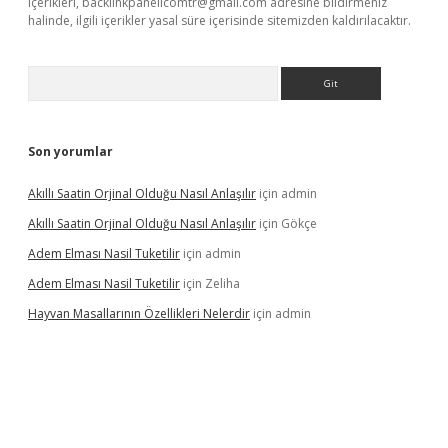
içerikleri,
backlinkpanelicomtr@gmail.com
adresine bildirmeniz
halinde, ilgili içerikler yasal süre içerisinde sitemizden kaldırılacaktır.
Arama
Son yorumlar
Akıllı Saatin Orjinal Olduğu Nasıl Anlaşılır
için
admin
Akıllı Saatin Orjinal Olduğu Nasıl Anlaşılır
için
Gökçe
Adem Elması Nasil Tuketilir
için
admin
Adem Elması Nasil Tuketilir
için
Zeliha
Hayvan Masallarının Özellikleri Nelerdir
için
admin