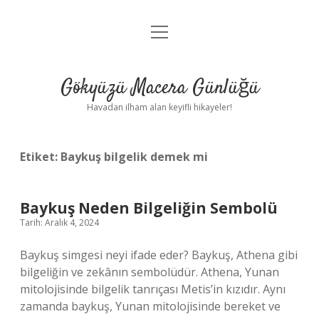
menüyü
Anasayfa
aç
Gizlilik Politikası
Gökyüzü Macera Günlüğü
Yasal Uyarı
Havadan ilham alan keyifli hikayeler!
Hakkımızda
Etiket:
Baykuş bilgelik demek mi
Baykuş Neden Bilgeliğin Sembolü
Tarih: Aralık 4, 2024
Baykuş simgesi neyi ifade eder? Baykuş, Athena gibi
bilgeliğin ve zekânın sembolüdür. Athena, Yunan
mitolojisinde bilgelik tanrıçası Metis’in kızıdır. Aynı
zamanda baykuş, Yunan mitolojisinde bereket ve