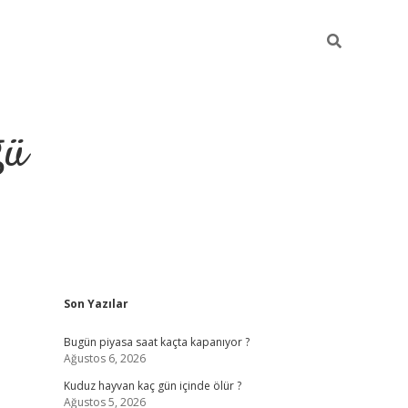
ğü
Sidebar
Son Yazılar
hiltonbet twitte
Bugün piyasa saat kaçta kapanıyor ?
Ağustos 6, 2026
Kuduz hayvan kaç gün içinde ölür ?
Ağustos 5, 2026