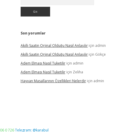
Son yorumlar
Akıllı Saatin Orjinal Olduğu Nasıl Anlaşılır
için
admin
Akıllı Saatin Orjinal Olduğu Nasıl Anlaşılır
için
Gökçe
Adem Elması Nasil Tuketilir
için
admin
Adem Elması Nasil Tuketilir
için
Zeliha
Hayvan Masallarının Özellikleri Nelerdir
için
admin
06 0 726
Telegram: @karabul