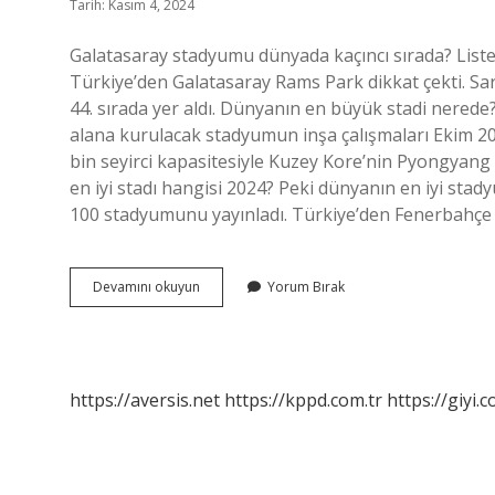
Tarih: Kasım 4, 2024
Galatasaray stadyumu dünyada kaçıncı sırada? List
Türkiye’den Galatasaray Rams Park dikkat çekti. Sarı-k
44. sırada yer aldı. Dünyanın en büyük stadi nerede?
alana kurulacak stadyumun inşa çalışmaları Ekim 2
bin seyirci kapasitesiyle Kuzey Kore’nin Pyongyang
en iyi stadı hangisi 2024? Peki dünyanın en iyi sta
100 stadyumunu yayınladı. Türkiye’den Fenerbahçe 
Galatasaray
Devamını okuyun
Yorum Bırak
Stadı
Dünyada
Kaçıncı
Sırada
https://aversis.net
https://kppd.com.tr
https://giyi.c