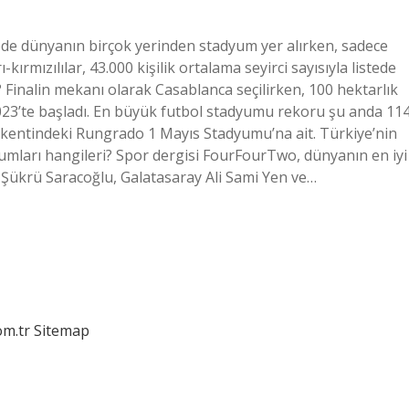
ede dünyanın birçok yerinden stadyum yer alırken, sadece
ırmızılılar, 43.000 kişilik ortalama seyirci sayısıyla listede
 Finalin mekanı olarak Casablanca seçilirken, 100 hektarlık
023’te başladı. En büyük futbol stadyumu rekoru şu anda 11
 kentindeki Rungrado 1 Mayıs Stadyumu’na ait. Türkiye’nin
dyumları hangileri? Spor dergisi FourFourTwo, dünyanın en iyi
Şükrü Saracoğlu, Galatasaray Ali Sami Yen ve…
om.tr
Sitemap