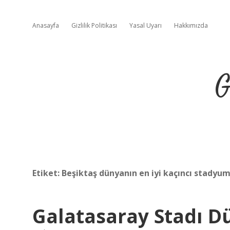
Anasayfa
Gizlilik Politikası
Yasal Uyarı
Hakkımızda
G
Etiket:
Beşiktaş dünyanın en iyi kaçıncı stadyu
Galatasaray Stadı D