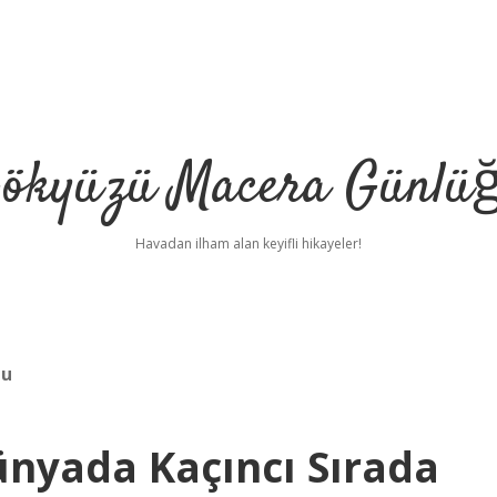
ökyüzü Macera Günlü
Havadan ilham alan keyifli hikayeler!
mu
ünyada Kaçıncı Sırada