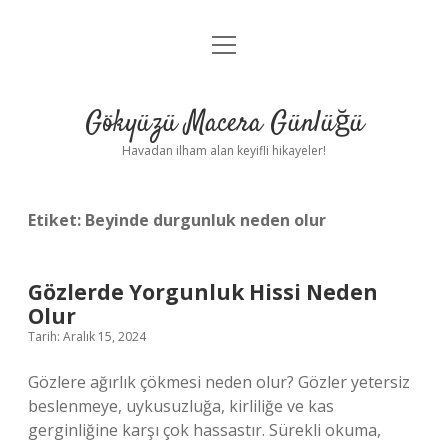
menüyü
Anasayfa
aç
Gizlilik Politikası
Gökyüzü Macera Günlüğü
Yasal Uyarı
Havadan ilham alan keyifli hikayeler!
Hakkımızda
Etiket:
Beyinde durgunluk neden olur
Gözlerde Yorgunluk Hissi Neden
Olur
Tarih: Aralık 15, 2024
Gözlere ağırlık çökmesi neden olur? Gözler yetersiz
beslenmeye, uykusuzluğa, kirliliğe ve kas
gerginliğine karşı çok hassastır. Sürekli okuma,