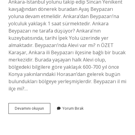
Ankara-İstanbul yolunu takip edip Sincan Yenikent
kavşağından dönerek buradan Ayaş Beypazarı
yoluna devam etmelidir. Ankara’dan Beypazarı’na
yolculuk yaklaşık 1 saat sürmektedir. Ankara
Beypazarı ne tarafa düşüyor? Ankara’nın
kuzeybatısında, tarihi İpek Yolu üzerinde yer
almaktadır. Beypazarı’nda Alevi var mı? n ÖZET
Karaşar, Ankara ili Beypazarı ilçesine bağlı bir bucak
merkezidir. Burada yaşayan halk Alevi olup,
bölgedeki bilgilere göre yaklaşık 600-700 yıl önce
Konya yakınlarındaki Horasan’dan gelerek bugün
bulundukları bölgeye yerleşmişlerdir. Beypazarı il mi
ilçe mi?…
Beypazarı
Devamını okuyun
Yorum Bırak
Hangi
Semtte