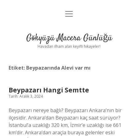
menüyü
Anasayfa
aç
Gizlilik Politikası
Gökyüzü Macera Günlüğü
Yasal Uyarı
Havadan ilham alan keyifli hikayeler!
Hakkımızda
Etiket:
Beypazarında Alevi var mı
Beypazarı Hangi Semtte
Tarih: Aralık 3, 2024
Beypazarı nereye bağlı? Beypazarı Ankara’nın bir
ilçesidir. Ankara’dan Beypazarı kaç saat sürüyor?
İstanbul’a uzaklığı 320 km, İzmir’e uzaklığı ise 661
km’dir. Ankara’dan araçla buraya gelenler eski