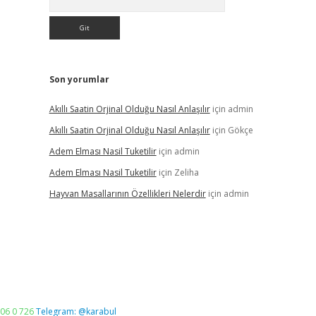
Son yorumlar
Akıllı Saatin Orjinal Olduğu Nasıl Anlaşılır
için
admin
Akıllı Saatin Orjinal Olduğu Nasıl Anlaşılır
için
Gökçe
Adem Elması Nasil Tuketilir
için
admin
Adem Elması Nasil Tuketilir
için
Zeliha
Hayvan Masallarının Özellikleri Nelerdir
için
admin
06 0 726
Telegram: @karabul