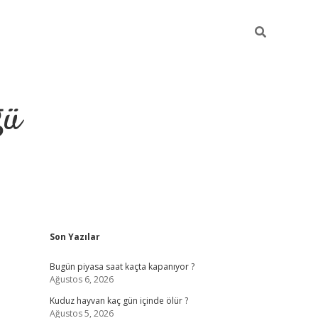
ğü
Sidebar
Son Yazılar
hiltonbet twitter
Bugün piyasa saat kaçta kapanıyor ?
Ağustos 6, 2026
Kuduz hayvan kaç gün içinde ölür ?
Ağustos 5, 2026