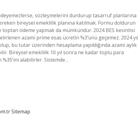
nı ödeyemezlerse, sözleşmelerini durdurup tasarruf planlarına
reken bireysel emeklilik planına katılmak. Formu doldurun
BES’e toptan ödeme yapmak da mümkündür. 2024 BES kesintisi
belirlenen azami prime esas ücretin %3’ünü geçemez. 2024 yıl
 olup, bu tutar üzerinden hesaplama yapıldığında azami aylık
lir. Bireysel emeklilik 10 yıl sonra ne kadar toplu para
n %35’ini alabilirler. Sistemde…
om.tr
Sitemap