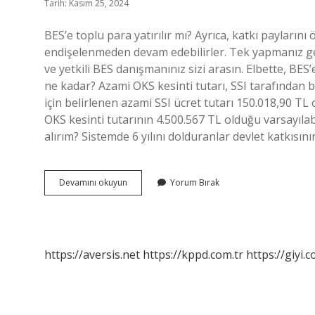
Tarih: Kasım 25, 2024
BES’e toplu para yatırılır mı? Ayrıca, katkı payları
endişelenmeden devam edebilirler. Tek yapmanız ge
ve yetkili BES danışmanınız sizi arasın. Elbette, 
ne kadar? Azami OKS kesinti tutarı, SSI tarafından 
için belirlenen azami SSI ücret tutarı 150.018,90 TL
OKS kesinti tutarının 4.500.567 TL olduğu varsayılabi
alırım? Sistemde 6 yılını dolduranlar devlet katkısını
Bes
Devamını okuyun
Yorum Bırak
Toplu
Ödeme
Ne
Kadar
https://aversis.net
https://kppd.com.tr
https://giyi.c