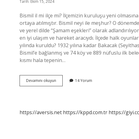
Tarih: Ekim 15, 2024
Bismil il mi ilçe mi? İlçemizin kuruluşu yeni olmas
ortaya atılmıştır. Bismil neyi ile meşhur? O dönem
ve yerel dilde “Şamam eşekleri” olarak adlandırıl
en iyi ulaşım ve hareket aracıydı. İlçede halk oyunl
yılında kuruldu? 1932 yılına kadar Bakacak (Seyithas
Bismil’e bağlanmış ve 74 köy ve 889 nüfuslu ilk bele
kısmı hala tepenin…
Bismil
Devamını okuyun
14 Yorum
Ne
Zaman
Ilçe
Oldu
https://aversis.net
https://kppd.com.tr
https://giyi.c