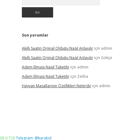
Son yorumlar
Akıllı Saatin Orjinal Olduğu Nasıl Anlaşılır
için
admin
Akıllı Saatin Orjinal Olduğu Nasıl Anlaşılır
için
Gökçe
Adem Elması Nasil Tuketilir
için
admin
Adem Elması Nasil Tuketilir
için
Zeliha
Hayvan Masallarının Özellikleri Nelerdir
için
admin
06 0 726
Telegram: @karabul