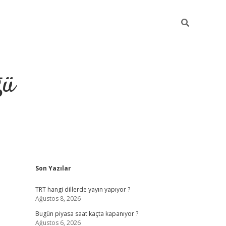
ğü
Sidebar
Son Yazılar
hiltonbet twitter
TRT hangi dillerde yayın yapıyor ?
Ağustos 8, 2026
Bugün piyasa saat kaçta kapanıyor ?
Ağustos 6, 2026