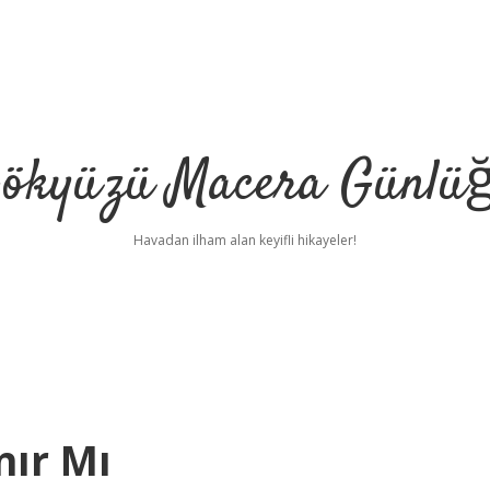
ökyüzü Macera Günlü
Havadan ilham alan keyifli hikayeler!
nır Mı