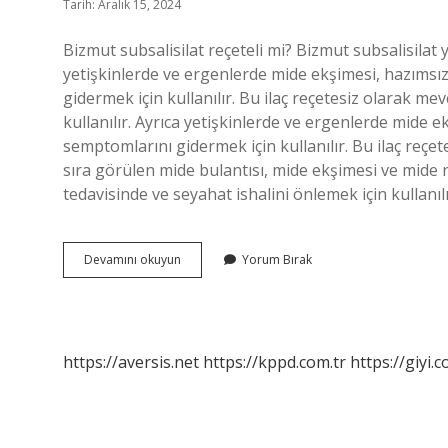
Tarih: Aralık 15, 2024
Bizmut subsalisilat reçeteli mi? Bizmut subsalisilat y
yetişkinlerde ve ergenlerde mide ekşimesi, hazımsızl
gidermek için kullanılır. Bu ilaç reçetesiz olarak me
kullanılır. Ayrıca yetişkinlerde ve ergenlerde mide ek
semptomlarını gidermek için kullanılır. Bu ilaç reçet
sıra görülen mide bulantısı, mide ekşimesi ve mide rah
tedavisinde ve seyahat ishalini önlemek için kullanılı
Bizmut
Devamını okuyun
Yorum Bırak
Reçetesiz
Alınır
Mı
https://aversis.net
https://kppd.com.tr
https://giyi.c