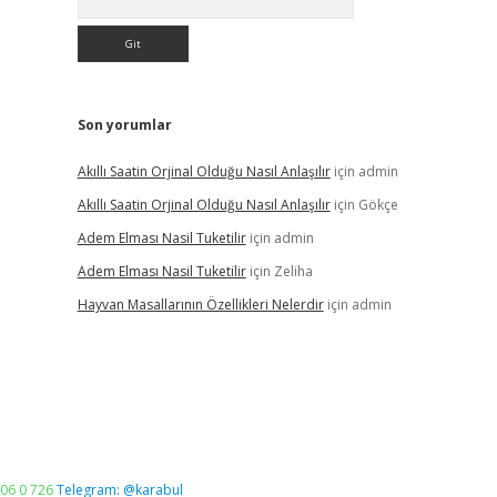
Son yorumlar
Akıllı Saatin Orjinal Olduğu Nasıl Anlaşılır
için
admin
Akıllı Saatin Orjinal Olduğu Nasıl Anlaşılır
için
Gökçe
Adem Elması Nasil Tuketilir
için
admin
Adem Elması Nasil Tuketilir
için
Zeliha
Hayvan Masallarının Özellikleri Nelerdir
için
admin
06 0 726
Telegram: @karabul