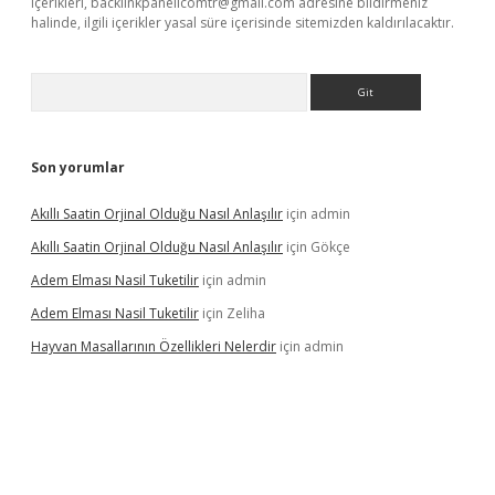
içerikleri,
backlinkpanelicomtr@gmail.com
adresine bildirmeniz
halinde, ilgili içerikler yasal süre içerisinde sitemizden kaldırılacaktır.
Arama
Son yorumlar
Akıllı Saatin Orjinal Olduğu Nasıl Anlaşılır
için
admin
Akıllı Saatin Orjinal Olduğu Nasıl Anlaşılır
için
Gökçe
Adem Elması Nasil Tuketilir
için
admin
Adem Elması Nasil Tuketilir
için
Zeliha
Hayvan Masallarının Özellikleri Nelerdir
için
admin