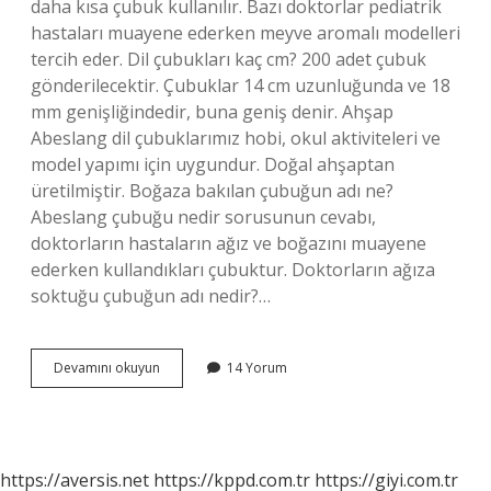
daha kısa çubuk kullanılır. Bazı doktorlar pediatrik
hastaları muayene ederken meyve aromalı modelleri
tercih eder. Dil çubukları kaç cm? 200 adet çubuk
gönderilecektir. Çubuklar 14 cm uzunluğunda ve 18
mm genişliğindedir, buna geniş denir. Ahşap
Abeslang dil çubuklarımız hobi, okul aktiviteleri ve
model yapımı için uygundur. Doğal ahşaptan
üretilmiştir. Boğaza bakılan çubuğun adı ne?
Abeslang çubuğu nedir sorusunun cevabı,
doktorların hastaların ağız ve boğazını muayene
ederken kullandıkları çubuktur. Doktorların ağıza
soktuğu çubuğun adı nedir?…
Boğaz
Devamını okuyun
14 Yorum
Çubuğu
Kaç
Cm
https://aversis.net
https://kppd.com.tr
https://giyi.com.tr