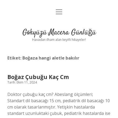
menüyü
Anasayfa
aç
Gizlilik Politikası
Gökyüzü Macera Günlüğü
Yasal Uyarı
Havadan ilham alan keyifli hikayeler!
Hakkımızda
Etiket:
Boğaza hangi aletle bakılır
Boğaz Çubuğu Kaç Cm
Tarih: Ekim 11, 2024
Doktor çubuğu kaç cm? Abeslang ölçümleri;
Standart dil basacağı 15 cm, pediatrik dil basacağı 10
cm olarak tasarlanmıştır. Yetişkin hastalarda
standart uzunluktaki çubuk, pediatrik hastalarda ise