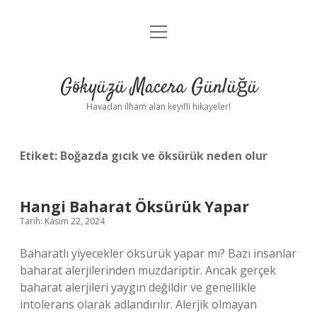
menüyü
Anasayfa
aç
Gizlilik Politikası
Gökyüzü Macera Günlüğü
Yasal Uyarı
Havadan ilham alan keyifli hikayeler!
Hakkımızda
Etiket:
Boğazda gıcık ve öksürük neden olur
Hangi Baharat Öksürük Yapar
Tarih: Kasım 22, 2024
Baharatlı yiyecekler öksürük yapar mı? Bazı insanlar
baharat alerjilerinden muzdariptir. Ancak gerçek
baharat alerjileri yaygın değildir ve genellikle
intolerans olarak adlandırılır. Alerjik olmayan