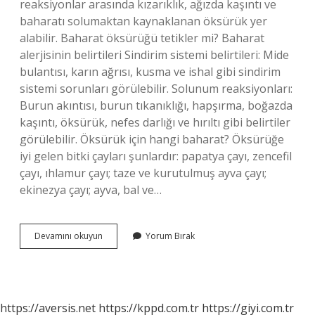
reaksiyonlar arasında kızarıklık, ağızda kaşıntı ve
baharatı solumaktan kaynaklanan öksürük yer
alabilir. Baharat öksürüğü tetikler mi? Baharat
alerjisinin belirtileri Sindirim sistemi belirtileri: Mide
bulantısı, karın ağrısı, kusma ve ishal gibi sindirim
sistemi sorunları görülebilir. Solunum reaksiyonları:
Burun akıntısı, burun tıkanıklığı, hapşırma, boğazda
kaşıntı, öksürük, nefes darlığı ve hırıltı gibi belirtiler
görülebilir. Öksürük için hangi baharat? Öksürüğe
iyi gelen bitki çayları şunlardır: papatya çayı, zencefil
çayı, ıhlamur çayı; taze ve kurutulmuş ayva çayı;
ekinezya çayı; ayva, bal ve…
Hangi
Devamını okuyun
Yorum Bırak
Baharat
Öksürük
Yapar
https://aversis.net
https://kppd.com.tr
https://giyi.com.tr