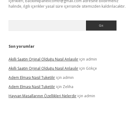
içerikleri,
backlinkpanelicomtr@gmail.com
adresine bildirmeniz
halinde, ilgili içerikler yasal süre içerisinde sitemizden kaldırılacaktır.
Arama
Son yorumlar
Akıllı Saatin Orjinal Olduğu Nasıl Anlaşılır
için
admin
Akıllı Saatin Orjinal Olduğu Nasıl Anlaşılır
için
Gökçe
Adem Elması Nasil Tuketilir
için
admin
Adem Elması Nasil Tuketilir
için
Zeliha
Hayvan Masallarının Özellikleri Nelerdir
için
admin