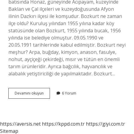
batısında Honaz, güneyinde Acıpayam, kuzeyinde
Baklan ve Çal ilçeleri ve kuzeydoğusunda Afyon
ilinin Dazkırı ilçesi ile komşudur. Bozkurt ne zaman
ilçe oldu? Kuruluş yılından 1955 yılına kadar köy
statüsünde olan Bozkurt, 1955 yılında bucak, 1956
yılında ise belediye olmuştur. 09.05.1990 ve
20.05.1991 tarihlerinde kabul edilmiştir. Bozkurt neyi
meşhur? Arpa, buğday, kimyon, anason, fasulye,
nohut, ayçiçeği çekirdeği, mısır ve tütün en önemli
tarım ürünleridir. Ayrıca bağcılık, hayvancılık ve
alabalık yetiştiriciliği de yapılmaktadır. Bozkurt…
Bozkurt
Devamını okuyun
6 Yorum
Nüfusu
Ne
Kadar
https://aversis.net
https://kppd.com.tr
https://giyi.com.tr
Sitemap