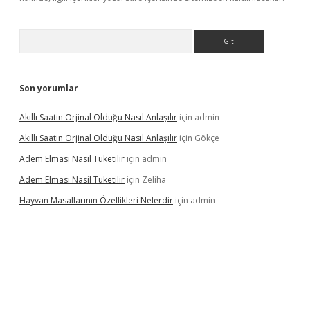
Arama
Son yorumlar
Akıllı Saatin Orjinal Olduğu Nasıl Anlaşılır
için
admin
Akıllı Saatin Orjinal Olduğu Nasıl Anlaşılır
için
Gökçe
Adem Elması Nasil Tuketilir
için
admin
Adem Elması Nasil Tuketilir
için
Zeliha
Hayvan Masallarının Özellikleri Nelerdir
için
admin
t twitter