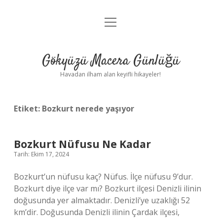
menüyü
Anasayfa
aç
Gizlilik Politikası
Gökyüzü Macera Günlüğü
Yasal Uyarı
Havadan ilham alan keyifli hikayeler!
Hakkımızda
Etiket:
Bozkurt nerede yaşıyor
Bozkurt Nüfusu Ne Kadar
Tarih: Ekim 17, 2024
Bozkurt’un nüfusu kaç? Nüfus. İlçe nüfusu 9’dur.
Bozkurt diye ilçe var mı? Bozkurt ilçesi Denizli ilinin
doğusunda yer almaktadır. Denizli’ye uzaklığı 52
km’dir. Doğusunda Denizli ilinin Çardak ilçesi,