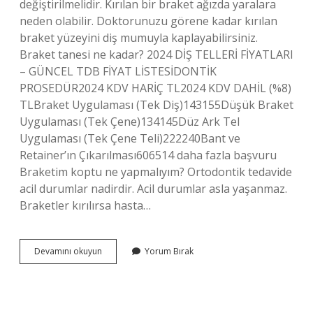
değiştirilmelidir. Kırılan bir braket ağızda yaralara
neden olabilir. Doktorunuzu görene kadar kırılan
braket yüzeyini diş mumuyla kaplayabilirsiniz.
Braket tanesi ne kadar? 2024 DİŞ TELLERİ FİYATLARI
– GÜNCEL TDB FİYAT LİSTESİDONTİK
PROSEDÜR2024 KDV HARİÇ TL2024 KDV DAHİL (%8)
TLBraket Uygulaması (Tek Diş)143155Düşük Braket
Uygulaması (Tek Çene)134145Düz Ark Tel
Uygulaması (Tek Çene Teli)222240Bant ve
Retainer’ın Çıkarılması606514 daha fazla başvuru
Braketim koptu ne yapmalıyım? Ortodontik tedavide
acil durumlar nadirdir. Acil durumlar asla yaşanmaz.
Braketler kırılırsa hasta…
Braket
Devamını okuyun
Yorum Bırak
Kırılırsa
Para
Ödenir
Mi